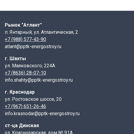
может быть покрыт лаком ХВ-784 за 2 раза по
грунтовке ХС-010)
Применение:
Рынок "Атлант"
п. Янтарный, ул. Атлантическая, 2
Соединительные элементы МС-3 применяются в
+7 (988) 577-43-90
сейсмоопасных районах (7 - 9 баллов) для усиления
atlant@pptk-energostroy.ru
горизонтального сечения колодцев из сборных
железобетонных колец.
г. Шахты
ул. Маяковского, 224А
Конструкция:
+7 (8636) 28-07-10
Соединительный элемент МС-3 представляет собой
info.shahty@pptk-energostroy.ru
металлическую деталь, изготовленную из металла
г. Краснодар
толщиной 8 мм. Он имеет ширину 110 мм и высоту 160
ул. Ростовское шоссе, 20
мм.
+7 (967) 651-26-46
Монтаж:
info.krasnodar@pptk-energostroy.ru
Соединительные элементы МС-3 закладываются в
ст-ца Динская
швы между сборными кольцами колодца.
ул. Краснодарская, дом № 91А