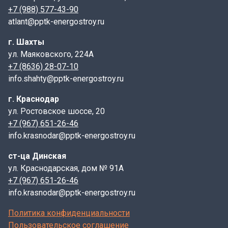
Стремянка С1-08 устанавливается на подготовленное
+7 (988) 577-43-90
основание вертикально, при необходимости
atlant@pptk-energostroy.ru
можно крепить к стенке колодца.
г. Шахты
Сопутствующие товары:
ул. Маяковского, 224А
+7 (8636) 28-07-10
Для установки стремянк С1-08 могут потребоваться
info.shahty@pptk-energostroy.ru
дополнительные элементы, такие как днища колодца,
плиты перекрытия, люки и соединительные
г. Краснодар
элементы.
ул. Ростовское шоссе, 20
+7 (967) 651-26-46
Контроль качества:
info.krasnodar@pptk-energostroy.ru
В комплект поставки входит полный пакет
ст-ца Динская
документов, включая паспорт качества и сертификаты
ул. Краснодарская, дом № 91А
на использованные материалы. Стремянки отличаются
+7 (967) 651-26-46
малым весом и компактными размерами, что
info.krasnodar@pptk-energostroy.ru
облегчает их транспортировку и установку. Например,
модель С1-08 длиной 4500 мм весит всего 49,36 кг.
Политика конфиденциальности
Продукция компании соответствует всем
Пользовательское соглашение