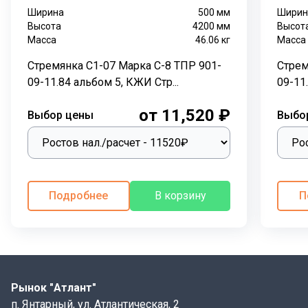
Ширина
500
мм
Ширин
узлах обслуживания инженерных сетей. Они служат
Высота
4200
мм
Высот
для безопасного спуска и подъема специалистов при
Масса
46.06
кг
Масса
проведении работ по обслуживанию и очистке
коммуникаций.
Стремянка С1-07 Марка С-8 ТПР 901-
Стрем
09-11.84 альбом 5, КЖИ Стр...
09-11
Конст
от 11,520 ₽
Выбор цены
Выбо
иваются стремянки С1-08 из стали марки ВСт3сп, а их
конструкция выполнена согласно технической
документации
ТПР 901-09-11.84 альбом 5 КЖИ
.
Технология производства:
Подробнее
В корзину
П
Монтаж осуществляется с помощью электросварки, а
готовое изделие покрывается защитным
составомГФ-021. Это делает их устойчивыми к
коррозии и увеличивает срок службы.
Монтаж:
Рынок "Атлант"
п. Янтарный, ул. Атлантическая, 2