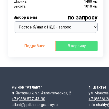
Ширина
1480
мм
Высота
1010
мм
по запросу
Выбор цены
Подробнее
В корзину
Рынок "Атлант"
г. Шахты
п. Янтарный, ул. Атлантическая, 2
ул. Маяков
+7 (988) 577-43-90
+7 (8636) 
atlant@pptk-energostroy.ru
info.shahty