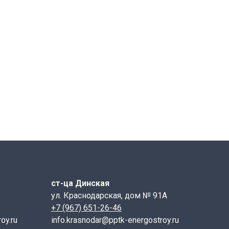
ст-ца Динская
ул. Краснодарская, дом № 91А
+7 (967) 651-26-46
oy.ru
info.krasnodar@pptk-energostroy.ru