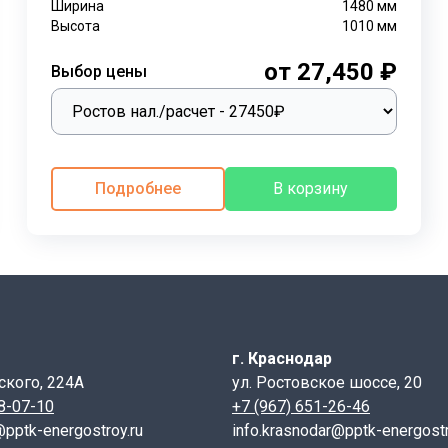
Ширина
1480
мм
Высота
1010
мм
от 27,450 ₽
Выбор цены
Подробнее
В корзину
г. Краснодар
ского, 224А
ул. Ростовское шоссе, 20
28-07-10
+7 (967) 651-26-46
@pptk-energostroy.ru
info.krasnodar@pptk-energostr