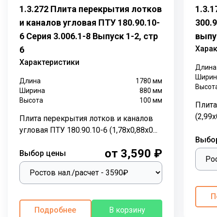
функции, с применением железобетонных лотковых
1.3.272 Плита перекрытия лотков
1.3.
элементов
. Лотки кабельные
прокладывают как
и каналов угловая ПТУ 180.90.10-
300.9
снаружи здания, так и внутри.
6 Серия 3.006.1-8 Выпуск 1-2, стр
выпус
П-образная форма железобетонных лотков
Харак
6
позволяет обеспечить надежную защиту
Характеристики
трубопровода с трех сторон от внешних
Длина
Ширин
воздействий. Герметичность канала и полная изоляция
Длина
1780
мм
Высот
проложенных внутри коммуникаций обеспечивают
Ширина
880
мм
Высота
100
мм
плиты перекрытия лотков.
Лотки каналов
Плита
ЛК
перекрывают
плитами перекрытия
(2,99х
Плита перекрытия лотков и каналов
ПТ
одинакового размера по высоте и длине.
угловая ПТУ 180.90.10-6 (1,78х0,88х0...
Бетонные каналы из лотковых элементов выполняют
Выбо
важную функцию при
от 3,590 ₽
Выбор цены
прокладывании трубопроводов в различных грунтах с
наличием грунтовых вод. Трубы, кабели каналов,
различные коммуникации надежно защищены в
герметично закрытых лотках каналов ЛК.
П
Подробнее
В корзину
По серии 3.006.1-8 выпускаются плиты перекрытия