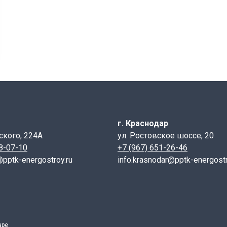
яжелый с запорным устройством для колодцев позволяет 
ает колодцы от различных загрязнений и повреждений. За
устройство позволяет обезопасить люк от возможного хище
елый для смотровых колодцев типа "Т" (С 250) 2-60 (с за
 в содержании модификатора магния не менее 9%, в форме
ия при чрезмерных механических нагрузках и обеспечивае
ые нормы в 2-3 раза, исключают возникновении трещин и
г. Краснодар
ени или полностью содержится в свободном состоянии в ви
ского, 224А
ул. Ростовское шоссе, 20
т пластинчатую форму (в разрезе в виде прожилок), Серый
28-07-10
+7 (967) 651-26-46
численные надрезы в чугуне.
@pptk-energostroy.ru
info.krasnodar@pptk-energostr
я прокладка -снижает ударные нагрузки, твердость котор
инка расположена между корпусом и крышкой, выполняет 
езде грузового автомобиля. Запорное устройство, выполн
т крышку к корпусу плотно. Особенность тяжелого люка В
огоду, резиновая заглушка защищает и предотвращая кор
аре