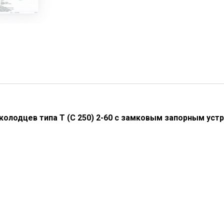
олодцев типа Т (С 250) 2-60 с замковым запорным устр
следовательском Центре (ООО «ЛИЦ») г. Ростове-на-Дону