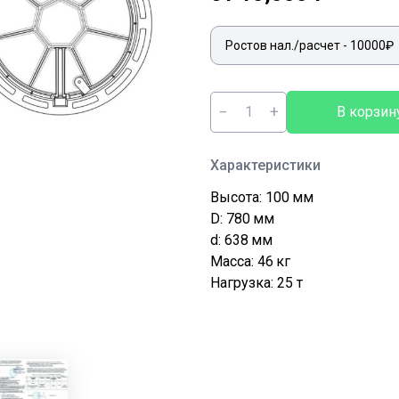
−
+
В корзин
Характеристики
Высота: 100
мм
D: 780
мм
d: 638
мм
Масса: 46
кг
Нагрузка: 25
т