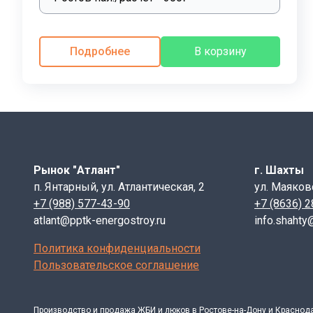
ежедневному износу и перепадам температур. Люк т
диагностики, обслуживания и ремонта, а также защищ
доступа в смотровой колодец. Кроме того, замковое 
Подробнее
В корзину
Предоставляем паспорт качества на Люк чугунный тяж
EN124
.
Отличие материала ВЧШГ и серого чугуна:
Структура высокопрочного чугуна ВЧШГ, заключается
металлу «эластичность», что предотвращает разрушен
ВЧШГ , нагрузки на крышки, превышающие нормативн
Рынок "Атлант"
г. Шахты
Материал серого чугуна- углерод в значительной степ
п. Янтарный, ул. Атлантическая, 2
ул. Маяков
волокнистых включений). В сером чугуне графит имее
+7 (988) 577-43-90
+7 (8636) 
графитных включений, которые действуют, как много
atlant@pptk-energostroy.ru
info.shahty
Антикоррозийное покрытие люков, цельная эластична
Политика конфиденциальности
требование ГОСТ – 40 единиц). Уплотнительная рез
Пользовательское соглашение
люка и предотвращает «бой» крышки о корпус при на
подвижность люка при наезде автомобиля и фиксируе
загруженных магистралях. В дождливую и грязную п
Производство и продажа ЖБИ и люков в Ростове-на-Дону и Краснод