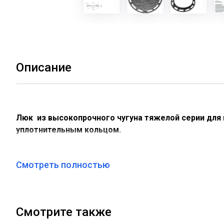
Описание
Люк из высокопрочного чугуна тяжелой серии для к
уплотнительным кольцом.
Смотреть полностью
Проведены испытания на прочность в Лабораторно-Ис
Основные данные и характеристики:
Смотрите также
Диаметр корпуса - 780 мм.,