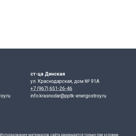
обеспечить доступ к подземным коммуникациям для
порное устройство защищает от несанкционированного
ния.
порным устройством) в соответствии
ГОСТ 3634-2019
 шаровидных графитных включений , которая придает
т амортизационную функцию. Из-за прочности металла
 разрушений.
ст-ца Динская
де графита (хлопьевидных, пластинчатых или
ул. Краснодарская, дом № 91А
 чугун очень хрупок из-за пластинчатой формы
+7 (967) 651-26-46
oy.ru
info.krasnodar@pptk-energostroy.ru
ой превышает 60 единиц по Шору (минимальное
амортизирующую функцию, что продлевая срок службы
яет антивандальную функцию и исключает
ЧШГ — это долговечная эксплуатация изделия на
розию замка. Материал Люка ВЧШГ не возможно
Использование материалов
сайта
разрешается только при условии