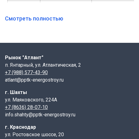
МН 110-2
250х100х6
Ø12А3, L-370
МН 110-3
250х100х6
Ø12А3, L-270
Смотреть полностью
МН 110-4
250х100х6
Ø12А3, L-470
МН 110-5
250х100х6
Ø12А3, L-370
МН 110-6
250х100х6
Ø12А3, L-170
Рынок "Атлант"
п. Янтарный, ул. Атлантическая, 2
Цена на все закладные МН - 153 руб.\1 кг. с НДС.,
+7 (988) 577-43-90
150 руб/1кг
atlant@pptk-energostroy.ru
г. Шахты
ул. Маяковского, 224А
+7 (8636) 28-07-10
info.shahty@pptk-energostroy.ru
г. Краснодар
ул. Ростовское шоссе, 20