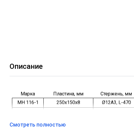
Описание
Марка
Пластина, мм
Стержень, мм
МН 116-1
250х150х8
Ø12А3, L-470
МН 116-2
250х150х8
Ø12А3, L-370
МН 116-3
250х150х8
Ø12А3, L-270
Смотреть полностью
МН 116-4
250х150х8
Ø12А3, L-470