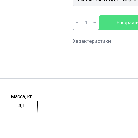
−
+
В корзин
Характеристики
Масса, кг
4,1
3,7
3,4
4,9