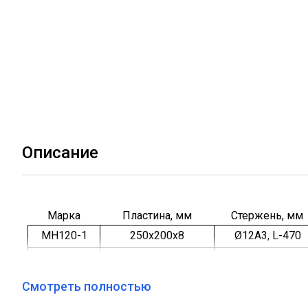
Описание
Марка
Пластина, мм
Стержень, мм
МН120-1
250х200х8
Ø12А3, L-470
МН120-2
250х200х8
Ø12А3, L-370
МН120-3
250х200х8
Ø12А3, L-270
Смотреть полностью
МН120-4
250х200х8
Ø12А3, L-470