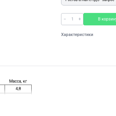
−
+
В корзин
Характеристики
Масса, кг
4,8
4,4
4,1
5,6