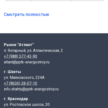
МН127-2
п/м х100х6
ø8А3, L-250
МН127-3
п/м х100х6
ø8А3, L-200
Смотреть полностью
МН127-4
п/м х100х6
ø8А3, L-300
МН127-5
п/м х100х6
ø8А3, L-250
МН127-6
п/м х100х6
ø8А3, L-80
Рынок "Атлант"
п. Янтарный, ул. Атлантическая, 2
Цена на все закладные МН - 153 руб.\1 кг. с НДС.,
+7 (988) 577-43-90
150 руб/1кг
atlant@pptk-energostroy.ru
г. Шахты
ул. Маяковского, 224А
+7 (8636) 28-07-10
info.shahty@pptk-energostroy.ru
г. Краснодар
ул. Ростовское шоссе, 20