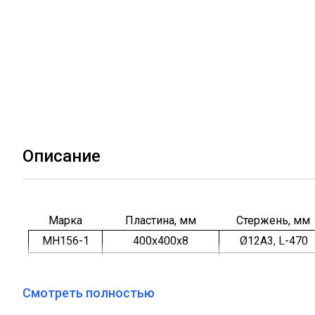
Описание
Марка
Пластина, мм
Стержень, мм
МН156-1
400х400х8
Ø12А3, L-470
МН156-2
400х400х8
Ø12А3, L-370
МН156-3
400х400х8
Ø12А3, L-270
Смотреть полностью
МН156-4
400х400х8
Ø12А3, L-470