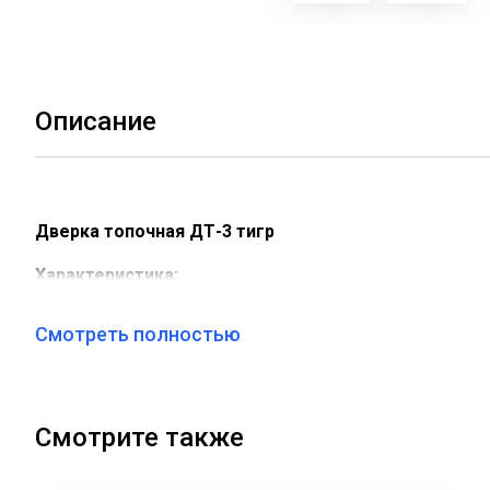
Описание
Дверка топочная ДТ-3 тигр
Характеристика:
Длина -270 мм
Смотреть полностью
Ширина - 230 мм
Глубина - 50 мм
вес - 4,5 кг
материал- чугун
Смотрите также
Предлагаем вашему вниманию эксклюзивную чугунную 