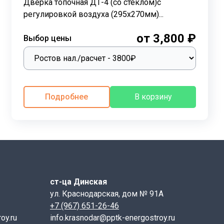
Дверка топочная ДТ-4 (со стеклом)с
регулировкой воздуха (295х270мм)...
и, предотвращающих деформацию металла при
от 3,800 ₽
Выбор цены
му, дверцу можно устанавливать с открыванием как
ный на внешней стороне рамки, находится вне зоны
ой эксплуатации печей и каминов. Эта дверца,
Подробнее
В корзину
жительным сроком службы.
Чугун также обладает превосходными
 чему легко интегрируется в любое стилевое
ст-ца Динская
ул. Краснодарская, дом № 91А
+7 (967) 651-26-46
0-СЧ15, соответствующего ГОСТ 1412-85 и РСТ РСФСР
oy.ru
info.krasnodar@pptk-energostroy.ru