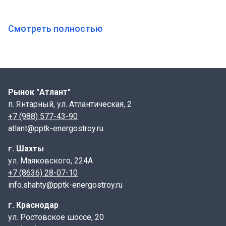
Железобетонная плита перекрытия
ПО-3 предназначена для организации надежных
Смотреть полностью
проходов и технических зон в системах инженерных
коммуникаций. Она представляет собой
прямоугольную панель без отверстия по
индивидуальному проекту, специально
предусмотренными для последующего размещения
Рынок "Атлант"
смотрового оборудования и ревизионных шахт.
п. Янтарный, ул. Атлантическая, 2
+7 (988) 577-43-90
Характеристика:
atlant@pptk-energostroy.ru
Длинна: 1750 мм.
г. Шахты
Ширина: 1500 мм.
ул. Маяковского, 224А
Высота: 160 мм.
+7 (8636) 28-07-10
Вес: 900 кг
info.shahty@pptk-energostroy.ru
Объем бетона: 0,36 м3
Геометрический объем: 0,42 м3
г. Краснодар
ул. Ростовское шоссе, 20
Конструкция и область применения: