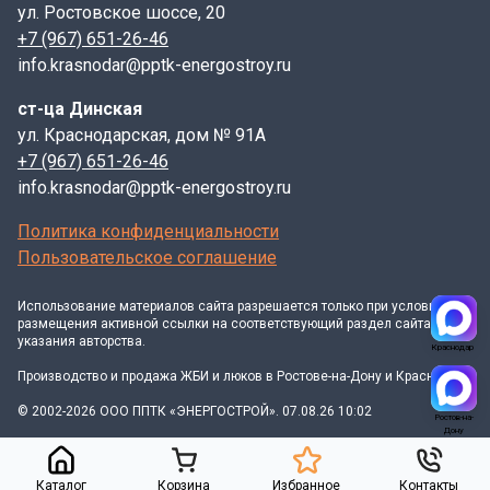
ул. Ростовское шоссе, 20
Конструкция:
+7 (967) 651-26-46
info.krasnodar@pptk-energostroy.ru
В большинстве случаев, данные элементы
производятся на заказ, что обусловлено их
ст-ца Динская
нестандартной формой и необходимостью
ул. Краснодарская, дом № 91А
применения на сложных участках, где стандартные
+7 (967) 651-26-46
решения неприменимы. Важно отметить, что
info.krasnodar@pptk-energostroy.ru
изготовление плит ПТУ осуществляется
Политика конфиденциальности
исключительно в заводских условиях с обязательным
Пользовательское соглашение
контролем качества.
Использование материалов
сайта
разрешается только при условии
Маркировка и контроль качества:
размещения активной ссылки на соответствующий раздел сайта и
указания авторства.
Краснодар
Проектная документация, требования к материалам и
Производство и продажа ЖБИ и люков в Ростове-на-Дону и Краснодаре
другие параметры регламентируются действующим
стандартом – Серия 3.006.1-8, который является
© 2002-2026 ООО ППТК «ЭНЕРГОСТРОЙ». 07.08.26 10:02
Ростов-на-
обязательным для исполнения. Маркировка плит ПТУ
Дону
75.45.6-6 выполняется в соответствии с Серией
3.006.1-8 и представляет собой комбинацию
Каталог
Корзина
Избранное
Контакты