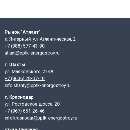
ТПР 901-09-11.84 альбом 5, КЖИ
Стремянка С1-01
- это металлическая лестница ,
Рынок "Атлант"
используемое для спуска в колодец, для проведения
п. Янтарный, ул. Атлантическая, 2
обслуживающих или ремонтных работ камер
+7 (988) 577-43-90
канализационных колодцев.
atlant@pptk-energostroy.ru
Характеристики:
г. Шахты
Длина : 1500 мм
ул. Маяковского, 224А
Ширина: 500 мм
+7 (8636) 28-07-10
Масса: 17,08 кг
info.shahty@pptk-energostroy.ru
Материал: сталь
г. Краснодар
Применение:
ул. Ростовское шоссе, 20
+7 (967) 651-26-46
Стремянки С1-01 марки С-2 ,
производства компании
info.krasnodar@pptk-energostroy.ru
ООО «ППТК «ЭНЕРГОСТРОЙ» предназначены для
установки в канализационных колодцах и других
ст-ца Динская