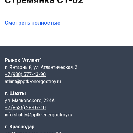
Стремянка С1-02
ТПР 902-09-22.84 альбом 7, КЖИ
Смотреть полностью
Стремянка С1-02
- это металлическая лестница ,
используемое для спуска в колодец, для проведения
обслуживающих или ремонтных работ камер
Рынок "Атлант"
канализационных колодцев.
п. Янтарный, ул. Атлантическая, 2
Характеристики:
+7 (988) 577-43-90
atlant@pptk-energostroy.ru
Длина : 1200 мм
Ширина: 500 мм
г. Шахты
Масса: 12,9 кг
ул. Маяковского, 224А
Материал: сталь
+7 (8636) 28-07-10
info.shahty@pptk-energostroy.ru
Применение:
г. Краснодар
Стремянки С1-02 ,
производства компании ООО