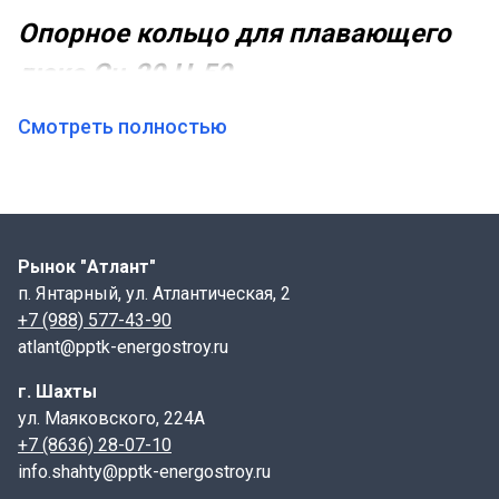
Опорное кольцо для плавающего
люка Сч-20 H-50
Смотреть полностью
Основные данные и характеристики:
Диаметр наружный - Ø800 мм
Диаметр проема - Ø700 мм
Масса кольца - 9,5 кг
Высота кольца - 50 мм
Рынок "Атлант"
Материал – Сталь Ст-20
п. Янтарный, ул. Атлантическая, 2
Производитель: ООО ППТК "Энергострой"
+7 (988) 577-43-90
atlant@pptk-energostroy.ru
г. Шахты
Применение опорного кольца для плавающего
ул. Маяковского, 224А
люка Сч-20 H-50 :
+7 (8636) 28-07-10
Для надежной фиксации и герметичности
info.shahty@pptk-energostroy.ru
плавающего люка, располагающегося вровень с