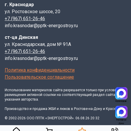
г. Краснодар
поверхностью проезжей части, применяется
ул. Ростовское шоссе, 20
монолитное стальное опорное кольцо. Этот элемент,
+7 (967) 651-26-46
производимый методом литья из стали высокой
info.krasnodar@pptk-energostroy.ru
прочности, характеризуется исключительной
устойчивостью к различным типам нагрузок и
ст-ца Динская
внешним воздействиям. Главная задача опорного
ул. Краснодарская, дом № 91А
кольца – прочно удерживать люк в заданном
+7 (967) 651-26-46
положении, предотвращая его смещение и
info.krasnodar@pptk-energostroy.ru
эффективно распределяя вес проезжающего
транспорта.
Политика конфиденциальности
Пользовательское соглашение
Конструктивные особенности герметичных люков
позволяют осуществлять их установку
Использование материалов
сайта
разрешается только при условии
непосредственно в процессе строительства или
размещения активной ссылки на соответствующий раздел сайта и
указания авторства.
ремонта дорожного полотна. Это обеспечивает
Краснодар
идеальное совпадение уровня люка с дорожным
Производство и продажа ЖБИ и люков в Ростове-на-Дону и Краснодаре
покрытием, устраняя ступеньки и создавая ровную
© 2002-2026 ООО ППТК «ЭНЕРГОСТРОЙ». 06.08.26 20:32
Ростов-на-
поверхность вместе с асфальтом. Данная особенность
Дону
делает такие люки оптимальным решением для