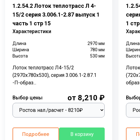
применение в различных типах грунтов. Таким
1.2.54.2 Лоток теплотрасс Л 4-
1.2.
образом, элементы Л используются как в стандартных
15/2 серия 3.006.1-2.87 выпуск 1
серия
грунтах без подземных вод и сейсмических рисков,
часть 1 стр 15
1 стр
так и на насыпанных и в условиях повышенной
Характеристики
Харак
влажности. Укрепленные лотки Л4д-15 востребованы
в регионах с риском землетрясений до 9 баллов.
Длина
2970
мм
Длина
Лоток Л4д-15
представляет собой армированную
Ширина
780
мм
Ширин
бетонную конструкцию в форме скобы. Данная форма
Высота
530
мм
Высот
обусловлена защитной функцией изделия –
Лоток теплотрасс Л4-15/2
Лоток
трубопроводы или другие коммуникации внутри
(2970х780х530), серия 3.006.1-2.87.1
(720х
открытого плитой лотка защищены с трех сторон. Для
-П-образ...
образ
формирования герметичных каналов, которые не
только препятствуют проникновению влаги, но и
от 8,210 ₽
Выбор цены
Выбо
помогают удерживать природный термоизолятор –
воздух, лотки закрываются плитами перекрытия.
Наименование
Назначение
Подробнее
В корзину
П
Л4-8/2 (2970х780х530)
П5д-5 Плита 780х740х70