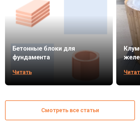
Бетонные блоки для
Клум
фундамента
желе
Читать
Читат
Смотреть все статьи