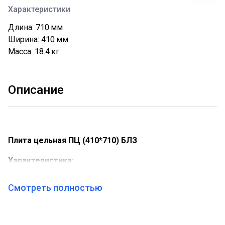
Характеристики
Длина: 710
мм
Ширина: 410
мм
Масса: 18.4
кг
Описание
Плита цельная ПЦ (410*710) БЛЗ
Характеристика:
Вес: 18,4 кг.
Материал: Чугун
Смотреть полностью
Форма: Прямоугольная
Окрашенность: Не крашенная
Габариты (наружные): 710х410х10 мм