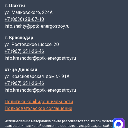
г. Шахты
монтажа и доступная цена, что делает их
ул. Маяковского, 224А
премиальным выбором благодаря их высоким
+7 (8636) 28-07-10
эксплуатационным качествам.
info.shahty@pptk-energostroy.ru
Для повышения эффективности теплоотдачи
г. Краснодар
рекомендуется использовать плиты с рельефным
ул. Ростовское шоссе, 20
орнаментом и насечками. Следует учитывать, что
+7 (967) 651-26-46
минимальное количество зазоров на плите снижает ее
info.krasnodar@pptk-energostroy.ru
практичность и надежность, поскольку при
интенсивном нагреве чугун может деформироваться.
ст-ца Динская
Соблюдение этих рекомендаций позволит продлить
ул. Краснодарская, дом № 91А
срок службы изделия.
+7 (967) 651-26-46
info.krasnodar@pptk-energostroy.ru
Купить плиту цельную ПЦ (410*710)
оптом и в
розницу можно на сайте через удобную форму
онлайн
Политика конфиденциальности
заказа
, позвонив нашим опытным менеджерам или
Пользовательское соглашение
на наших базах в городах Ростове-на-Дону, Краснодар
и Шахты
(смотрите контакты)
. Являясь крупными
Использование материалов
сайта
разрешается только при условии
дилерами заводов производителей, гарантируем
размещения активной ссылки на соответствующий раздел сайта и