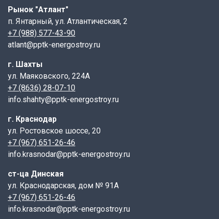
Рынок "Атлант"
ржавчины, препятствующего проникновению
п. Янтарный, ул. Атлантическая, 2
коррозии вглубь металла.
+7 (988) 577-43-90
Мы предлагаем широкий ассортимент чугунных плит,
atlant@pptk-energostroy.ru
рассчитанных на долгий срок службы. Цельные плиты
г. Шахты
обладают такими преимуществами, как простота
ул. Маяковского, 224А
монтажа и доступная цена, что делает их
+7 (8636) 28-07-10
премиальным выбором благодаря их высоким
info.shahty@pptk-energostroy.ru
эксплуатационным качествам.
г. Краснодар
Для повышения эффективности теплоотдачи
ул. Ростовское шоссе, 20
рекомендуется использовать плиты с рельефным
+7 (967) 651-26-46
орнаментом и насечками. Следует учитывать, что
info.krasnodar@pptk-energostroy.ru
минимальное количество зазоров на плите снижает ее
практичность и надежность, поскольку при
ст-ца Динская
интенсивном нагреве чугун может деформироваться.
ул. Краснодарская, дом № 91А
Соблюдение этих рекомендаций позволит продлить
+7 (967) 651-26-46
срок службы изделия.
info.krasnodar@pptk-energostroy.ru