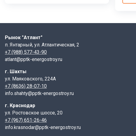
арматурного каркаса. Бетон обладает высокой
прочностью и водонепроницаемостью, что делает его
идеальным материалом, устойчивым к атмосферным
воздействиям. Арматура добавляет дополнительную
прочность и устойчивость к нагрузкам.
Рынок "Атлант"
Монтаж:
п. Янтарный, ул. Атлантическая, 2
+7 (988) 577-43-90
Плита перекрытия устанавливается на верхнюю часть
atlant@pptk-energostroy.ru
колодца. Для герметизации стыков между плитой и
кольцами стеновыми используются специальные
г. Шахты
растворы, резиновые уплотнители или металлические
ул. Маяковского, 224А
соединительные элементы.
+7 (8636) 28-07-10
info.shahty@pptk-energostroy.ru
Сопутствующие товары:
г. Краснодар
Для установки плиты перекрытия колодца
2ПП 20.1
ул. Ростовское шоссе, 20
могут потребоваться дополнительные элементы,
+7 (967) 651-26-46
такие как кольца стеновые, днища и люки.
info.krasnodar@pptk-energostroy.ru
Маркировка: