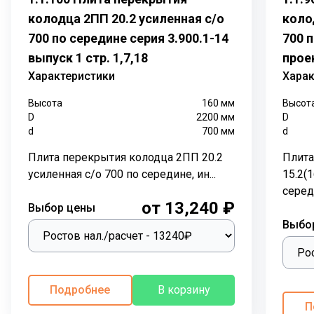
Высота: 160 мм
колодца 2ПП 20.2 усиленная с/о
коло
Внешний диаметр (D): 2200 мм
700 по середине серия 3.900.1-14
700 
Внутренний диаметр (d): 1000 мм
выпуск 1 стр. 1,7,18
прое
Масса: 1130 кг
Характеристики
Харак
Объем бетона: 0.45 м³
Высота
160
мм
Высот
D
2200
мм
D
d
700
мм
d
Применение:
Плита перекрытия колодца 2ПП 20.2
Плита
Плита перекрытия колодца
2ПП 20.1
применяется для
усиленная с/о 700 по середине, ин...
15.2(
создания перекрытий в колодцах, обеспечивая защиту
серед
от попадания воды, грязи и мусора внутрь колодца.
от 13,240 ₽
Выбор цены
Также плита перекрытия предназначена для
Выбо
установки чугунного или полимерного люка.
Конструкция:
Плита перекрытия колодца
2ПП 20.1
изготавливается
Подробнее
В корзину
из тяжелого бетона класса В15 и стального
П