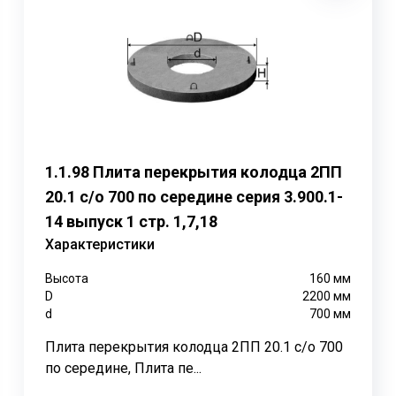
1.1.98 Плита перекрытия колодца 2ПП
20.1 с/о 700 по середине серия 3.900.1-
оздания перекрытий в колодцах, обеспечивая защиту от п
14 выпуск 1 стр. 1,7,18
ного или полимерного люка.
Характеристики
Высота
160
мм
D
2200
мм
з тяжелого бетона класса В15 и стального арматурного ка
d
700
мм
териалом, устойчивым к атмосферным воздействиям. Арм
Плита перекрытия колодца 2ПП 20.1 с/о 700
по середине, Плита пе...