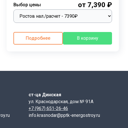
от 7,390 ₽
Выбор цены
цами стеновыми используются специальные растворы,
ольца стеновые, днища и люки.
Подробнее
В корзину
ст-ца Динская
ул. Краснодарская, дом № 91А
+7 (967) 651-26-46
oy.ru
info.krasnodar@pptk-energostroy.ru