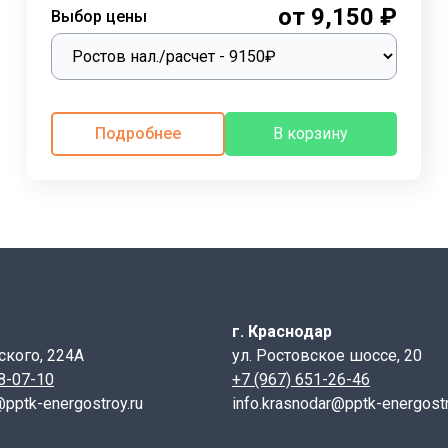
от 9,150 ₽
Выбор цены
 колодца. Для герметизации стыков между плитой и коль
ельные элементы.
гут потребоваться дополнительные элементы, такие как к
Подробнее
В корзину
г. Краснодар
ского, 224А
ул. Ростовское шоссе, 20
С с внутренним диаметром 2000 мм.
28-07-10
+7 (967) 651-26-46
@pptk-energostroy.ru
info.krasnodar@pptk-energostr