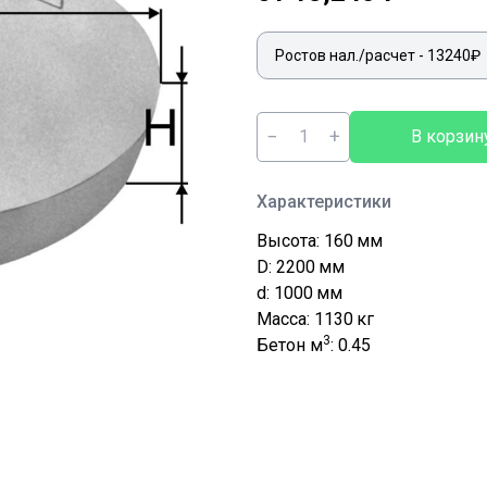
−
+
В корзин
Характеристики
Высота: 160
мм
D: 2200
мм
d: 1000
мм
Масса: 1130
кг
3
Бетон м
: 0.45