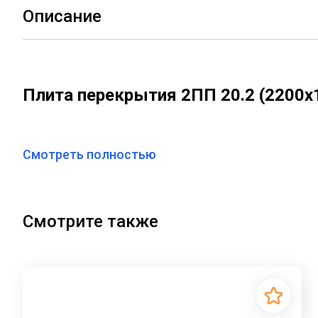
Описание
Плита перекрытия 2ПП 20.2 (2200х1
серия 3.900.1-14 выпуск 1
Смотреть полностью
Плита перекрытия колодца
2ПП 20.2 усиленная -
это 
Плиты перекрытия колодцев – это прочные и долгов
Смотрите также
системах.
Основные данные и характерист