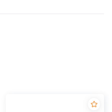
я создания перекрытий в колодцах различных типов.
и надежность в водоснабжающих и канализационных