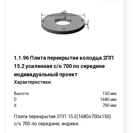
1.1.96 Плита перекрытия колодца 2ПП
15.2 усиленная с/о 700 по середине
опадания воды, грязи и мусора внутрь колодца. Также
индивидуальный проект
Характеристики
Высота
150
мм
D
1680
мм
ркаса. Бетон обладает высокой прочностью и
d
700
мм
атура добавляет дополнительную прочность и
Плита перекрытия 2ПП 15.2(1680х700х150)
с/о 700 по середине, индиви...