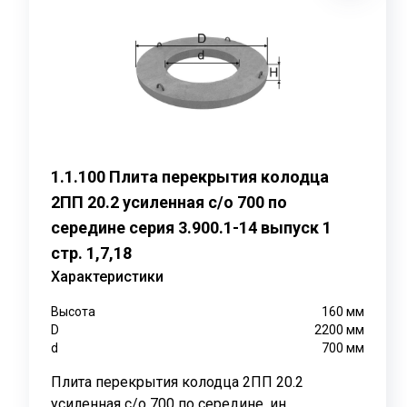
Высота: 160 мм
Внешний диаметр (D): 2200 мм
Внутренний диаметр (d): 1000 мм
Масса: 1130 кг
Объем бетона: 0.45 м³
1.1.100 Плита перекрытия колодца
Применение:
2ПП 20.2 усиленная с/о 700 по
Плита перекрытия колодца
2ПП 20.2
применяется для с
середине серия 3.900.1-14 выпуск 1
плита перекрытия предназначена для установки чугун
стр. 1,7,18
Конструкция:
Характеристики
Плита перекрытия колодца
2ПП 20.2
изготавливается и
Высота
160
мм
водонепроницаемостью, что делает его идеальным ма
D
2200
мм
d
700
мм
устойчивость к нагрузкам.
Плита перекрытия колодца 2ПП 20.2
Монтаж:
усиленная с/о 700 по середине, ин...