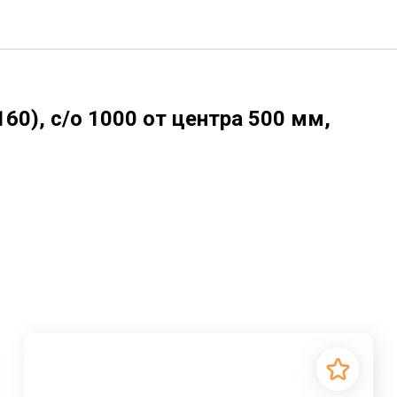
60), с/о 1000 от центра 500 мм,
железобетонное изделие, используемое в строительстве дл
ечные конструкции, которые обеспечивают безопасность 
ики: