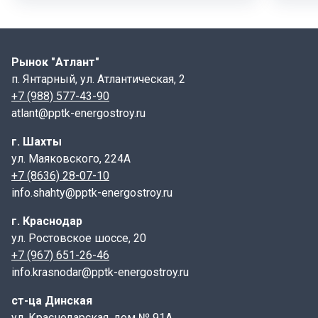
лотки каналов служат для пропуска жидкостей. Не по
назначению используются лотки каналов в сельских
местностях, как каналы для проточной воды.
Рынок "Атлант"
Рекомендуется установка лотков каналов в
п. Янтарный, ул. Атлантическая, 2
сейсмически опасных зонах, включительно до 9
+7 (988) 577-43-90
баллов, способных выдерживать несущие нагрузки
atlant@pptk-energostroy.ru
до 15 тс/м2 , согласно
серии 3.006.1-8. выпуск 1-1.
г. Шахты
При небольших землетрясениях, возможно
ул. Маяковского, 224А
разрушения коммуникаций
+7 (8636) 28-07-10
или трубопроводов, поэтому предлагают соорудить
info.shahty@pptk-energostroy.ru
каналы лотковых железобетонных элементов для
прокладки инженерных сетей.
г. Краснодар
ул. Ростовское шоссе, 20
С использованием сборных железобетонных
+7 (967) 651-26-46
элементов, значительно ускоряется и облегчается
info.krasnodar@pptk-energostroy.ru
работа в строительстве каналов.
ст-ца Динская
Процесс обслуживания и эксплуатации, проложенных
ул. Краснодарская, дом № 91А