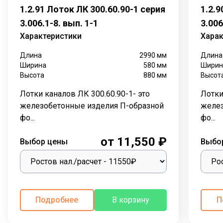
функции, с применением железобетонных лотковых
1.2.91 Лоток ЛК 300.60.90-1 серия
1.2.9
элементов
. Лотки кабельные
прокладывают как
3.006.1-8. вып. 1-1
3.006
снаружи здания, так и внутри.
Характеристики
Харак
П-образная форма железобетонных лотков
Длина
2990
мм
Длина
позволяет обеспечить надежную защиту
Ширина
580
мм
Ширин
трубопровода с трех сторон от внешних
Высота
880
мм
Высот
воздействий. Герметичность канала и полная изоляция
проложенных внутри коммуникаций обеспечивают
Лотки каналов ЛК 300.60.90-1- это
Лотки
плиты перекрытия лотков.
Лотки каналов ЛК
железобетонные изделия П-образной
желез
перекрывают
плитами перекрытия ПТ
одинакового
фо...
фо...
размера по высоте и длине. Бетонные каналы из
от 11,550 ₽
лотковых элементов выполняют важную функцию
Выбор цены
Выбо
при прокладывании трубопроводов в различных
грунтах с наличием грунтовых вод. Трубы, кабели
каналов, различные коммуникации надежно
защищены в герметично закрытых лотках каналов
Подробнее
В корзину
П
ЛК.
В крупных заводах или на цехах железобетонные