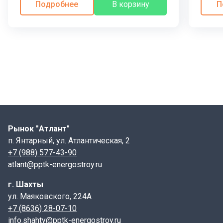
Подробнее
В корзину
П
Рынок "Атлант"
п. Янтарный, ул. Атлантическая, 2
+7 (988) 577-43-90
atlant@pptk-energostroy.ru
г. Шахты
ул. Маяковского, 224А
+7 (8636) 28-07-10
info.shahty@pptk-energostroy.ru