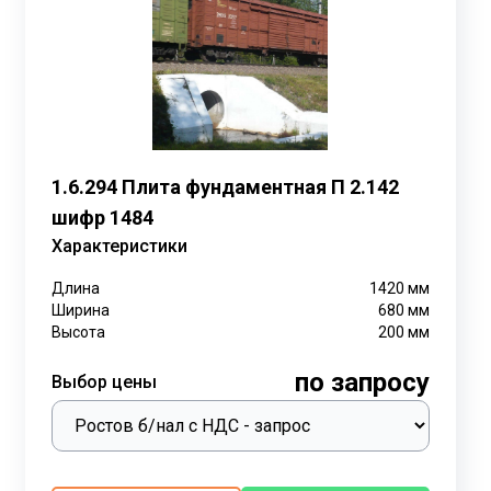
как жилых, так и промышленных зданий. Их широкая
я.
ровую (габариты и класс прочности) группы. Полное
12-5-6 расшифровывается как фундаментный блок
ассу (790 кг), геометрический объем (0,342 м³) и
ва и вес, а также может присутствовать товарный знак
1.6.294 Плита фундаментная П 2.142
шифр 1484
Характеристики
Длина
1420
мм
Ширина
680
мм
Высота
200
мм
по запросу
Выбор цены
чения, включая жилые дома, промышленные строения
ратить сроки строительства вдвое. Технология
бя как простейшая и скоростная. Блоки могут