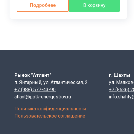
применяться для возведения технических и неотапли
Подробнее
В корзину
выполняется с использованием монтажных петель и с
Состав и технология производства:
Изготовленные из пористого бетона, блоки ФБС 12-5
пористая структура улучшает теплоизоляционные свой
использовать их для стен толщиной до полутора кирп
должна быть не менее 1800 кг/м³, а класс прочности 
водонепроницаемости и морозостойкости, выдерживая 
наплывы, так как это снижает несущую способность и
Рынок "Атлант"
г. Шахты
Транспортировка и хранение:
п. Янтарный, ул. Атлантическая, 2
ул. Маяков
+7 (988) 577-43-90
+7 (8636) 
Хранение
блоков ФБС 12-5-6 т
производится в штабел
atlant@pptk-energostroy.ru
info.shahty
Транспортировка осуществляется на специализированн
Политика конфиденциальности
Купить блок фундаментный ФБС 12.5.6 (1,18х0,50х0,
Пользовательское соглашение
(
смотрите контакты )
, или на наших базах в Ростове-
профессиональным менеджерам и получить интерес