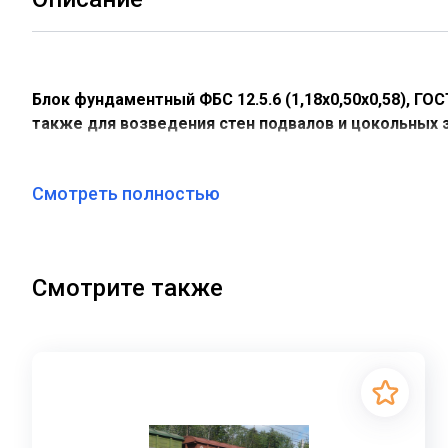
Блок фундаментный ФБС 12.5.6 (1,18х0,50х0,58), Г
также для возведения стен подвалов и цокольных 
долговечность.
Характеристики :
Смотреть полностью
Высота - 580 мм
Длина - 1180 мм
Ширина - 500 мм
Смотрите также
Масса - 790 кг
Бетон класса - В7,5
Морозостойкость - F100
Свойства и назначение:
Фундаментные блоки марки ФБС 12-5-6 т представляю