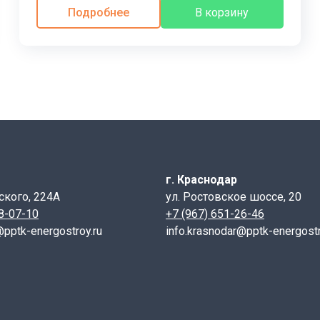
ваемых зданий. Монтаж осуществляется с помощью специал
Подробнее
В корзину
пециальных захватов.
-6 т обладают высокой прочностью, долговечностью и уст
ства, а относительно небольшой вес упрощает устройство
ича. Для обеспечения необходимой прочности блоки армиру
на сжатие – М100 (допускаются М50 и М200). Бетон должен
температуры до -70°C. Не допускается использование бл
 срок службы.
г. Краснодар
ского, 224А
ул. Ростовское шоссе, 20
28-07-10
+7 (967) 651-26-46
ях с прокладкой деревянных подкладок между рядами. Под
@pptk-energostroy.ru
info.krasnodar@pptk-energostr
ом транспорте с надежным креплением каждого изделия, 
58), ГОСТ 13579-2018
можно на сайте через удобную фор
на-Дону, Краснодаре и Шахтах. Через сайт, в онлайн режим
ующую информацию.