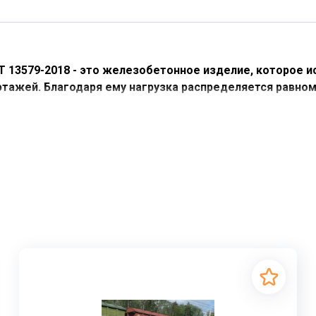
ОСТ 13579-2018 - это железобетонное изделие, которое 
этажей. Благодаря ему нагрузка распределяется равном
т собой прочное и надежное решение для основания любо