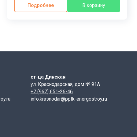
изированной техники, а подъем на высоту
Подробнее
В корзину
ойчивостью к различным внешним воздействиям. Их
 фундамента. Высокая несущая способность позволяет
ются стальной проволокой. Плотность материала
 соответствовать требованиям по
оков с дефектами, такими как трещины, сколы или
ст-ца Динская
ул. Краснодарская, дом № 91А
+7 (967) 651-26-46
 штабелем устраивается подушка из щебня и песка.
oy.ru
info.krasnodar@pptk-energostroy.ru
с учетом грузоподъемности транспортного средства.
му
онлайн заказа
, позвонив нашим менеджерам
е, можно написать или позвонить нашим