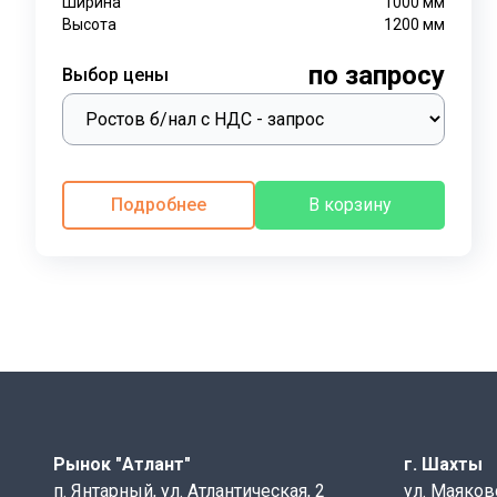
Ширина
1000
мм
Высота
1200
мм
по запросу
Выбор цены
Подробнее
В корзину
Рынок "Атлант"
г. Шахты
п. Янтарный, ул. Атлантическая, 2
ул. Маяков