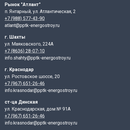
производства и вес, а также может присутствовать
Рынок "Атлант"
товарный знак производителя.
п. Янтарный, ул. Атлантическая, 2
+7 (988) 577-43-90
Маркировка изделия: ФБС 12.4.6 (1,18х0,40х0,58),
atlant@pptk-energostroy.ru
ГОСТ 13579-2018
г. Шахты
ФБС – фундаментный блок сплошной;
ул. Маяковского, 224А
первая цифра - длина;
+7 (8636) 28-07-10
вторая - ширина;
info.shahty@pptk-energostroy.ru
третья - высота;
Т - выполнение из тяжелого бетона
г. Краснодар
ул. Ростовское шоссе, 20
Основное применение блоков ФБС 12-4-6 т – это
+7 (967) 651-26-46
создание сборных фундаментов зданий
info.krasnodar@pptk-energostroy.ru
разнообразного назначения, включая жилые дома,
промышленные строения и даже дачные постройки,
ст-ца Динская
где ручная заливка фундамента затруднена.
ул. Краснодарская, дом № 91А
Использование этих блоков позволяет сократить
+7 (967) 651-26-46
сроки строительства вдвое. Технология укладки этих
info.krasnodar@pptk-energostroy.ru
блоков для фундаментов, а также для стен подвалов и