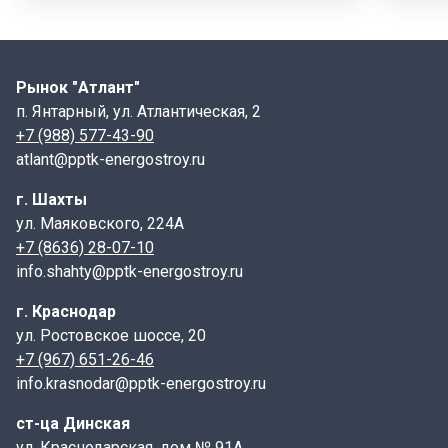
ПТ, которые используются для перекрытия лотков
канала
Лоток ЛК 300.150.90 , Лоток ЛК 75.150.90 :
Рынок "Атлант"
Наименование
Назначение
п. Янтарный, ул. Атлантическая, 2
+7 (988) 577-43-90
Плита перекрытия ПТ 300.150.12
ЛК 300.150.90
atlant@pptk-energostroy.ru
Плита перекрытия ПТ 75.150.12
ЛК 75.150.90
г. Шахты
ЛК 300.150.90
Плита перекрытия ПТ 300.150.14
ул. Маяковского, 224А
ЛК 75.150.90
+7 (8636) 28-07-10
Плита Перекрытия ПТ 75.150.14
info.shahty@pptk-energostroy.ru
Универсальность железобетонных лотков, позволяет
г. Краснодар
монтаж данных изделий осуществить даже при
ул. Ростовское шоссе, 20
минусовой температуре воздуха. Для защиты от
+7 (967) 651-26-46
грунтовых вод и химических веществ, перед началом
info.krasnodar@pptk-energostroy.ru
строительства, лотки ЛК обрабатывают
специальными растворами. Далее швы между
ст-ца Динская
лотками заливаются мастикой и гидроизолируются.
ул. Краснодарская, дом № 91А