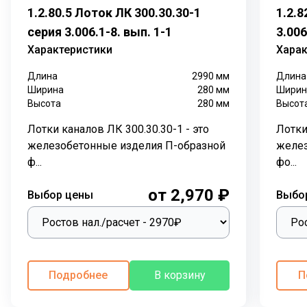
функции, с применением железобетонных лотковых
1.2.80.5 Лоток ЛК 300.30.30-1
1.2.8
элементов
. Лотки кабельные
прокладывают как
серия 3.006.1-8. вып. 1-1
3.006
снаружи здания, так и внутри.
Характеристики
Харак
П-образная форма железобетонных лотков
Длина
2990
мм
Длина
позволяет обеспечить надежную защиту
Ширина
280
мм
Ширин
трубопровода с трех сторон от внешних
Высота
280
мм
Высот
воздействий. Герметичность канала и полная изоляция
проложенных внутри коммуникаций обеспечивают
Лотки каналов ЛК 300.30.30-1 - это
Лотки
плиты перекрытия лотков.
Лотки каналов
железобетонные изделия П-образной
желез
ЛК
перекрывают
плитами перекрытия
ф...
фо...
ПТ
одинакового размера по высоте и длине.
от 2,970 ₽
Бетонные каналы из лотковых элементов выполняют
Выбор цены
Выбо
важную функцию при
прокладывании трубопроводов в различных грунтах с
наличием грунтовых вод. Трубы, кабели каналов,
различные коммуникации надежно защищены в
Подробнее
В корзину
П
герметично закрытых лотках каналов ЛК.
По серии 3.006.1-8 выпускаются плиты перекрытия