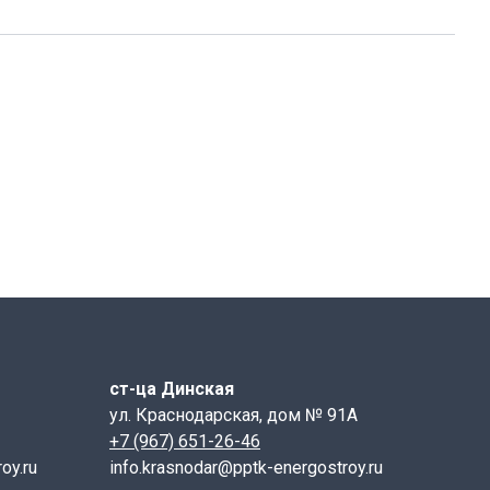
ивающих или ремонтных работ камер канализационных
ст-ца Динская
ул. Краснодарская, дом № 91А
+7 (967) 651-26-46
oy.ru
info.krasnodar@pptk-energostroy.ru