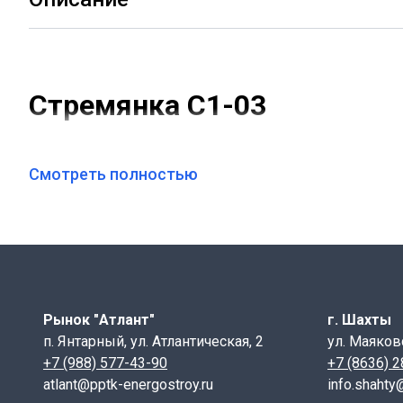
Стремянка С1-03
ТПР 902-09-22.84 альбом 7, КЖИ
Смотреть полностью
Стремянка С1-03
- это металлическая лестница , ис
колодцев.
Характеристики:
Рынок "Атлант"
г. Шахты
Длина : 1500 мм
п. Янтарный, ул. Атлантическая, 2
ул. Маяков
Ширина: 500 мм
+7 (988) 577-43-90
+7 (8636) 
Масса: 16,2 кг
atlant@pptk-energostroy.ru
info.shahty
Материал: сталь