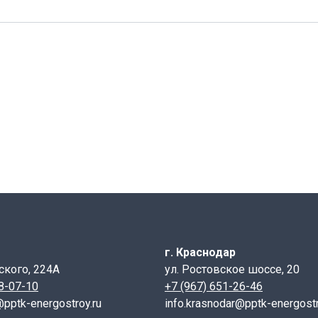
пользуемое для спуска в колодец, для проведения обслуж
г. Краснодар
ского, 224А
ул. Ростовское шоссе, 20
28-07-10
+7 (967) 651-26-46
@pptk-energostroy.ru
info.krasnodar@pptk-energostr