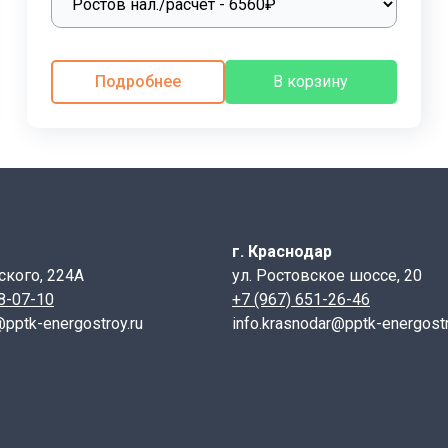
онные лотки для каналов
высокого качества, которые л
ия и эксплуатации, проложенных в железобетонных канала
Подробнее
В корзину
ерекрытия и можно без повреждения бетонных лотков и п
срока службы.С использованием сборных железобетонных э
овка лотков каналов в сейсмически опасных зонах, включ
к 1-1.
При небольших землетрясениях, возможно разрушен
ых элементов для прокладки инженерных сетей. В крупны
ению используются лотки каналов в сельских местностях,
г. Краснодар
ского, 224А
ул. Ростовское шоссе, 20
28-07-10
+7 (967) 651-26-46
см)
@pptk-energostroy.ru
info.krasnodar@pptk-energostr
а B (см)
рмированию.
ризующий наличие закладных изделий (кроме строповочных
сит от их назначения и размеров прокладываемых комму