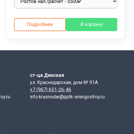
егко монтируются и в несколько раз уменьшают
х трубопроводов достаточно простой. Для замены или
Подробнее
В корзину
лит выполнить монтажные работы. Железобетонные
лементов, значительно ускоряется и облегчается
ительно до 9 баллов, способных выдерживать несущие
ия коммуникаций или трубопроводов, поэтому
х заводах или на цехах железобетонные лотки
 как каналы для проточной воды.
ст-ца Динская
ул. Краснодарская, дом № 91А
+7 (967) 651-26-46
oy.ru
info.krasnodar@pptk-energostroy.ru
 петель)
никаций.