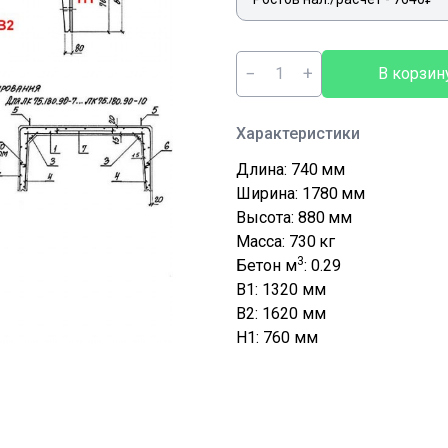
−
+
В корзин
Характеристики
Длина: 740
мм
Ширина: 1780
мм
Высота: 880
мм
Масса: 730
кг
3
Бетон м
: 0.29
B1: 1320
мм
B2: 1620
мм
H1: 760
мм