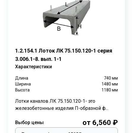
, которые используются для перекрытия лотков канала
Лот
Длина
Ширина
Высота
Объем
Нагрузка
Вес т.
мм.
мм.
мм.
бетона м3
1,5; 3; 6;9
2990
1780
140
1875
0.75
1,5;3;6;9
740
1780
140
450
0.18
12
2990
1780
160
2125
0.85
1.2.154.1 Лоток ЛК 75.150.120-1 серия
3.006.1-8. вып. 1-1
12
740
1780
160
525
0.21
Характеристики
15
2990
1780
200
2650
1.06
Длина
740
мм
15
740
1780
200
650
0.26
Ширина
1480
мм
Высота
1180
мм
монтаж данных изделий осуществить даже при минусовой т
лотки ЛК обрабатывают специальными растворами. Далее 
Лотки каналов ЛК 75.150.120-1- это
имо проводить на подготовленное основание из песка тол
железобетонные изделия П-образной ф...
от 6,560 ₽
отков ЛК выполняются специальной техникой из за достат
Выбор цены
редусмотрены монтажные петли. При литье лотка, монтажн