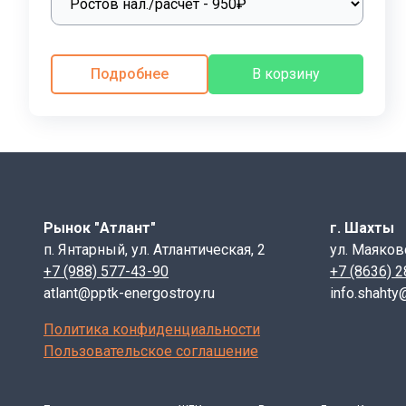
бетонных лотков, петли загибают или вовсе срезают.
ООО «ППТК «ЭНЕРГОСТРОЙ»
производит железобет
расходы на строительство дорог. Процесс обслуживан
Подробнее
В корзину
ремонта труб, раскапывают канал, сдвигают плиту п
лотки и плиты долговечны в эксплуатации, не имеют 
работа в строительстве каналов.Рекомендуется устан
нагрузки до 15 тс/м2 , согласно
серии 3.006.1-8. выпус
предлагают соорудить каналы лотковых железобетонн
каналов служат для пропуска жидкостей. Не по назнач
Маркировка изделия ЛК 75.180.90-6
Рынок "Атлант"
г. Шахты
п. Янтарный, ул. Атлантическая, 2
ул. Маяков
ЛК - лоток каналов
+7 (988) 577-43-90
+7 (8636) 
75 - номинальный размер лотка вдоль канала, L (
atlant@pptk-energostroy.ru
info.shahty
180 - номинальный размер лотка по ширине канал
90 - номинальная высота лотка, H (см)
Политика конфиденциальности
6 - индекс, характеризующий тип элемента по а
Пользовательское соглашение
Дополнительный буквенный индекс "а", характе
Размеры и модификация железобетонных лотков зави