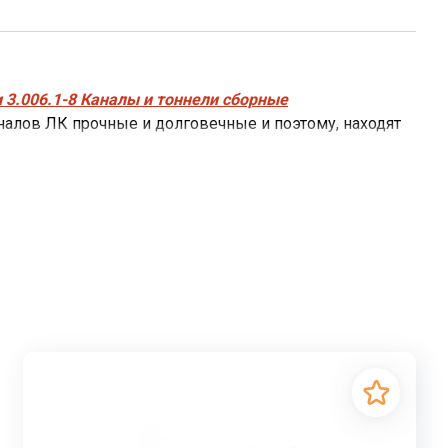
 3.006.1-8 Каналы и тоннели сборные
лов ЛК прочные и долговечные и поэтому, находят
роводов небольшого диаметра, кабелей
ены от механических повреждений, благодаря
 применением железобетонных лотковых
от внешних воздействий. Герметичность канала и
ЛК
перекрывают
плитами перекрытия
кцию при прокладывании трубопроводов в различных
етично закрытых лотках каналов ЛК.