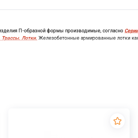
 изделия П-образной формы производимые, согласно
Серии
 Трассы. Лотки.
Железобетонные армированные лотки кана
ого и промышленного строительства.
ля подземной и надземной прокладки теплотрасс, трубоп
ти. Различные коммуникационные системы надежно защищ
т коммуникации, выполняющие всевозможные функции, с
жи здания, так и внутри.
обеспечить надежную защиту трубопровода с трех сторон 
обеспечивают плиты перекрытия лотков.
Лотки каналов 
ые каналы из лотковых элементов выполняют важную фун
налов, различные коммуникации надежно защищены в герм