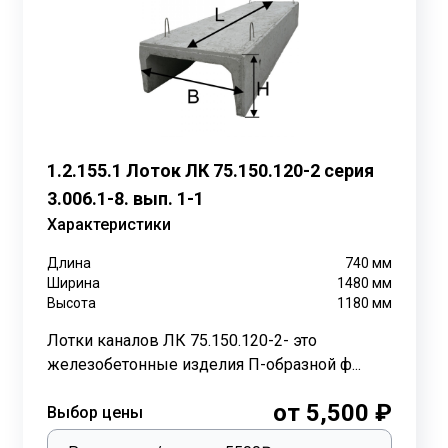
ок ЛК 300.180.90 , Лоток ЛК 75.180.90 :
1.2.155.1 Лоток ЛК 75.150.120-2 серия
3.006.1-8. вып. 1-1
Характеристики
Длина
740
мм
Ширина
1480
мм
Высота
1180
мм
емпературе воздуха. Для защиты от грунтовых вод и
швы между лотками заливаются мастикой и
Лотки каналов ЛК 75.150.120-2- это
щиной 10 см с небольшим уклоном для отвода
железобетонные изделия П-образной ф...
от 5,500 ₽
очно большого веса и габаритных размеров. Для
Выбор цены
ые петли монтируются в тело лотка. После установки