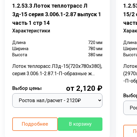
применение в различных типах грунтов. Таким
1.2.53.3 Лоток теплотрасс Л
1.2.5
образом, элементы Л используются как в стандартных
3д-15 серия 3.006.1-2.87 выпуск 1
15/2 
грунтах без подземных вод и сейсмических рисков,
часть 1 стр 14
часть
так и на насыпанных и в условиях повышенной
Характеристики
Харак
влажности. Укрепленные лотки Л3д-8 востребованы
в регионах с риском землетрясений до 9 баллов.
Длина
720
мм
Длина
Лоток Л3д-8
представляет собой армированную
Ширина
780
мм
Ширин
бетонную конструкцию в форме скобы. Данная форма
Высота
380
мм
Высот
обусловлена защитной функцией изделия –
Лоток теплорасс Л3д-15(720х780х380),
Лоток
трубопроводы или другие коммуникации внутри
серия 3.006.1-2.87.1-П-образные ж...
(2970
открытого плитой лотка защищены с трех сторон. Для
-П-обр
формирования герметичных каналов, которые не
от 2,120 ₽
Выбор цены
только препятствуют проникновению влаги, но и
Выбо
помогают удерживать природный термоизолятор –
воздух, лотки закрываются плитами перекрытия.
Наименование
Назначение
Подробнее
В корзину
П
Л3-8/2 (2970х780х380)
П5д-5 Плита 780х740х70