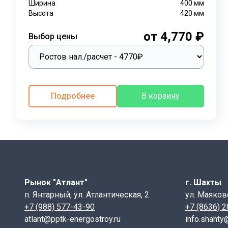
Ширина
400
мм
Высота
420
мм
от 4,770 ₽
Выбор цены
Подробнее
В корзину
Рынок "Атлант"
г. Шахты
п. Янтарный, ул. Атлантическая, 2
ул. Маяков
+7 (988) 577-43-90
+7 (8636) 
atlant@pptk-energostroy.ru
info.shahty