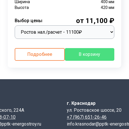
Ширина
400
мм
Высота
420
мм
от 11,100 ₽
Выбор цены
Подробнее
В корзину
г. Краснодар
ского, 224А
ул. Ростовское шоссе, 20
28-07-10
+7 (967) 651-26-46
@pptk-energostroy.ru
info.krasnodar@pptk-energostr