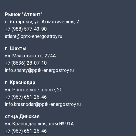
каналов и тоннелей для различных целей, чаще всего
– для газовых и канальных сетей. Прокладка
Рынок "Атлант"
коммуникаций в каналах экономически обоснована и
п. Янтарный, ул. Атлантическая, 2
удобна в обслуживании. Для ремонта достаточно
+7 (988) 577-43-90
вскрыть канал.
atlant@pptk-energostroy.ru
Глубина залегания каналов с плитами ПДУ 170.180.14-
г. Шахты
6 варьируется от 0,5 до 6 метров. На большой глубине
ул. Маяковского, 224А
плиты подвергаются высоким нагрузкам, поэтому
+7 (8636) 28-07-10
важно соблюдать технологию производства. Плиты
info.shahty@pptk-energostroy.ru
не предназначены для перекрытий зданий.
г. Краснодар
Герметичность канала критична для защиты
ул. Ростовское шоссе, 20
коммуникаций от внешних воздействий, таких как
+7 (967) 651-26-46
обвалы, грунтовые воды, температурные колебания.
info.krasnodar@pptk-energostroy.ru
Днище укладывается на подготовленное щебёночно-
песчаное основание.
ст-ца Динская
ул. Краснодарская, дом № 91А
Маркировка и контроль качества:
+7 (967) 651-26-46