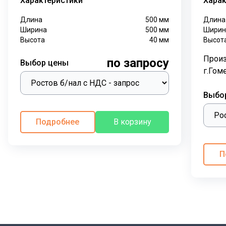
Характеристики
Харак
Длина
500
мм
Длина
Ширина
500
мм
Ширин
Высота
40
мм
Высот
Произ
по запросу
Выбор цены
г.Гом
Выбо
Подробнее
В корзину
П