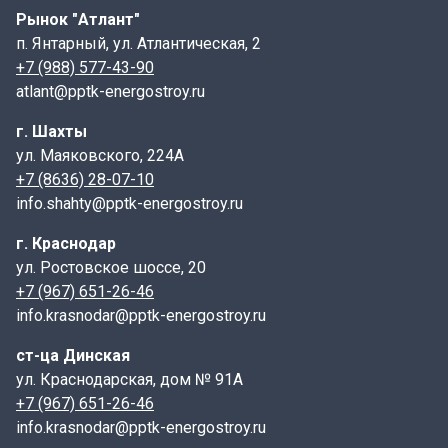
Рынок "Атлант"
между стенкой и основанием используются
п. Янтарный, ул. Атлантическая, 2
специальные растворы или резиновые уплотнители.
+7 (988) 577-43-90
Сопутствующие товары:
atlant@pptk-energostroy.ru
Для установки стенки-растекателя СР 11-01 могут
г. Шахты
потребоваться дополнительные элементы, такие как
ул. Маяковского, 224А
днища, плиты перекрытия, люки и лестницы.
+7 (8636) 28-07-10
info.shahty@pptk-energostroy.ru
Маркировка:
г. Краснодар
СР обозначает "стенка-растекатель", а цифры после
ул. Ростовское шоссе, 20
точки указывают на внутренний диаметр и высоту
+7 (967) 651-26-46
стенки в дециметрах.
info.krasnodar@pptk-energostroy.ru
Технология производства:
ст-ца Динская
ул. Краснодарская, дом № 91А
Процесс производства начинается с подготовки
+7 (967) 651-26-46
формы для заливки бетона. Затем в форму
info.krasnodar@pptk-energostroy.ru
укладывается арматура, после чего она заполняется