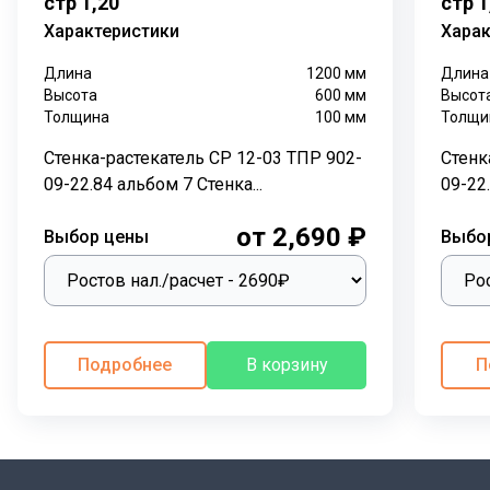
стр 1,20
стр 1
распределения поверхностных вод на дорогах,
Характеристики
Харак
парковках и других открытых пространствах. Она
Длина
1200
мм
Длина
помогает предотвратить скопление воды и
Высота
600
мм
Высот
образование луж, обеспечивая более комфортное и
Толщина
100
мм
Толщи
безопасное движение.
Стенка-растекатель СР 12-03 ТПР 902-
Стенк
Конструкция:
09-22.84 альбом 7 Стенка...
09-22.
Стенка-растекатель СР 11-01 изготавливается из
от 2,690 ₽
Выбор цены
Выбо
тяжелого бетона класса В15 и стальной арматуры.
Бетон обладает высокой прочностью и
водонепроницаемостью, что делает его идеальным
материалом для подземных работ. Арматура
добавляет дополнительную прочность и устойчивость
Подробнее
В корзину
П
к нагрузкам.
Монтаж:
Стенка-растекатель устанавливается на
подготовленное основание. Для герметизации стыков