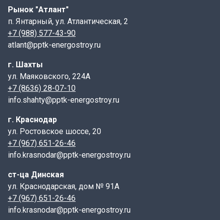
Рынок "Атлант"
между стенкой и основанием используются
п. Янтарный, ул. Атлантическая, 2
специальные растворы или резиновые уплотнители.
+7 (988) 577-43-90
Сопутствующие товары:
atlant@pptk-energostroy.ru
Для установки стенки-растекателя СР 12-00 могут
г. Шахты
потребоваться дополнительные элементы, такие как
ул. Маяковского, 224А
днища, плиты перекрытия, люки и лестницы.
+7 (8636) 28-07-10
info.shahty@pptk-energostroy.ru
Маркировка:
г. Краснодар
СР обозначает "стенка-растекатель", а цифры после
ул. Ростовское шоссе, 20
точки указывают на внутренний диаметр и высоту
+7 (967) 651-26-46
стенки в дециметрах.
info.krasnodar@pptk-energostroy.ru
Технология производства:
ст-ца Динская
ул. Краснодарская, дом № 91А
Процесс производства начинается с подготовки
+7 (967) 651-26-46
формы для заливки бетона. Затем в форму
info.krasnodar@pptk-energostroy.ru
укладывается арматура, после чего она заполняется