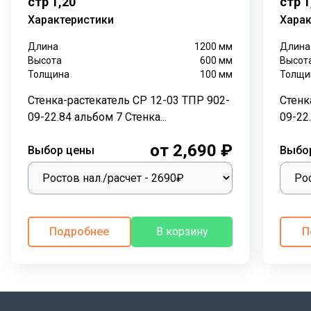
стр 1,20
стр 1
распределения поверхностных вод на дорогах,
Характеристики
Харак
парковках и других открытых пространствах. Она
Длина
1200
мм
Длина
помогает предотвратить скопление воды и
Высота
600
мм
Высот
образование луж, обеспечивая более комфортное и
Толщина
100
мм
Толщи
безопасное движение.
Стенка-растекатель СР 12-03 ТПР 902-
Стенк
Конструкция:
09-22.84 альбом 7 Стенка...
09-22.
Стенка-растекатель СР 12-00 изготавливается из
от 2,690 ₽
Выбор цены
Выбо
тяжелого бетона класса В15 и стальной арматуры.
Бетон обладает высокой прочностью и
водонепроницаемостью, что делает его идеальным
материалом для подземных работ. Арматура
добавляет дополнительную прочность и устойчивость
Подробнее
В корзину
П
к нагрузкам.
Монтаж:
Стенка-растекатель устанавливается на
подготовленное основание. Для герметизации стыков