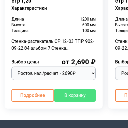
стр 1,20
стр 1
распределения поверхностных вод на дорогах,
Характеристики
Харак
парковках и других открытых пространствах. Она
Длина
1200
мм
Длина
помогает предотвратить скопление воды и
Высота
600
мм
Высот
образование луж, обеспечивая более комфортное и
Толщина
100
мм
Толщи
безопасное движение.
Стенка-растекатель СР 12-03 ТПР 902-
Стенк
Конструкция:
09-22.84 альбом 7 Стенка...
09-22.
Стенка-растекатель СР 10-00 изготавливается из
от 2,690 ₽
Выбор цены
Выбо
тяжелого бетона класса В15 и стальной арматуры.
Бетон обладает высокой прочностью и
водонепроницаемостью, что делает его идеальным
материалом для подземных работ. Арматура
добавляет дополнительную прочность и устойчивость
Подробнее
В корзину
П
к нагрузкам.
Монтаж:
Стенка-растекатель устанавливается на
подготовленное основание. Для герметизации стыков