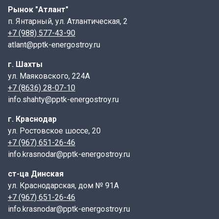
Рынок "Атлант"
между стенкой и основанием используются
п. Янтарный, ул. Атлантическая, 2
специальные растворы или резиновые уплотнители.
+7 (988) 577-43-90
Сопутствующие товары:
atlant@pptk-energostroy.ru
Для установки стенки-растекателя СР 10-00 могут
г. Шахты
потребоваться дополнительные элементы, такие как
ул. Маяковского, 224А
днища, плиты перекрытия, люки и лестницы.
+7 (8636) 28-07-10
info.shahty@pptk-energostroy.ru
Маркировка:
г. Краснодар
СР обозначает "стенка-растекатель", а цифры после
ул. Ростовское шоссе, 20
точки указывают на внутренний диаметр и высоту
+7 (967) 651-26-46
стенки в дециметрах. В данном случае СР 10-00
info.krasnodar@pptk-energostroy.ru
означает стенку с внутренним диаметром 1000 мм и
высотой 1000 мм.
ст-ца Динская
ул. Краснодарская, дом № 91А
Технология производства:
+7 (967) 651-26-46
info.krasnodar@pptk-energostroy.ru
Процесс производства начинается с подготовки