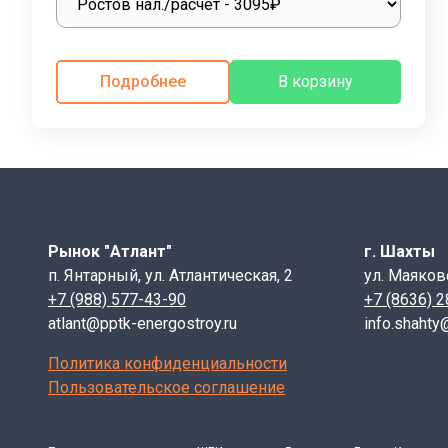
оптимальные цены на
плиты
под казан
чугунные
. Ос
Подробнее
В корзину
Рынок "Атлант"
г. Шахты
п. Янтарный, ул. Атлантическая, 2
ул. Маяков
+7 (988) 577-43-90
+7 (8636) 
atlant@pptk-energostroy.ru
info.shahty
Политика конфиденциальности
Пользовательское соглашение