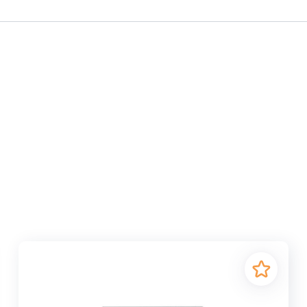
гуна марок СЧ10-СЧ15 ГОСТ 1412-85, соответствует РСТ РС
 является многофункциональным элементом отопительной с
е поверхности, устанавливаются непосредственно в верхн