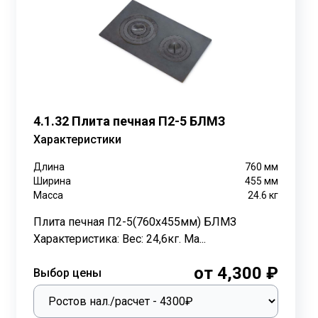
помещение и позволяя использовать ее для кулинарных
ийся высокой огнеупорностью и прочностью. Наличие
му в процессе эксплуатации и отличаются
4.1.32 Плита печная П2-5 БЛМЗ
ванием на поверхности плотного слоя ржавчины,
Характеристики
Длина
760
мм
Ширина
455
мм
адают такими преимуществами, как простота монтажа
Масса
24.6
кг
Плита печная П2-5(760х455мм) БЛМЗ
ечками. Следует учитывать, что минимальное
Характеристика: Вес: 24,6кг. Ма...
н может деформироваться. Соблюдение этих
от 4,300 ₽
Выбор цены
м опытным менеджерам или на наших базах в городах
 гарантируем качество, наличие на складах и