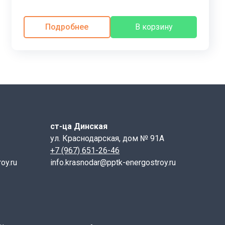
й области.
Подробнее
В корзину
ст-ца Динская
ул. Краснодарская, дом № 91А
+7 (967) 651-26-46
oy.ru
info.krasnodar@pptk-energostroy.ru