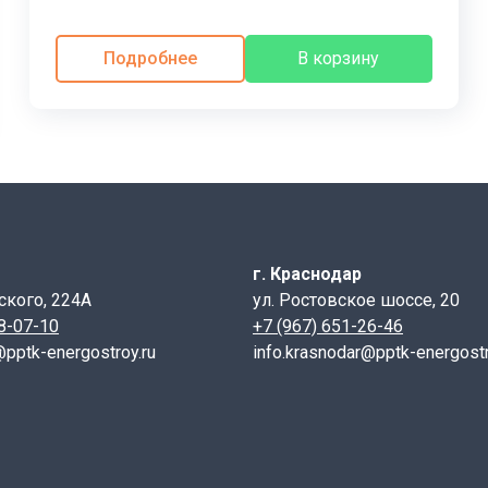
уществляем доставку по Краснодарскому краю и Ростовско
Подробнее
В корзину
г. Краснодар
ского, 224А
ул. Ростовское шоссе, 20
28-07-10
+7 (967) 651-26-46
@pptk-energostroy.ru
info.krasnodar@pptk-energostr