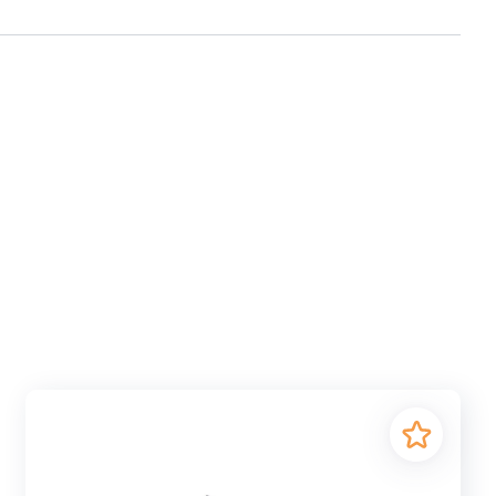
ФСР 678-82. Производитель Бисерский литейный завод
истемы. Она не только обеспечивает обогрев
ей части печной конструкции. Они обладают