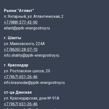
достигать от 170 до 300 мм, а если длина перемычки
превышает 2500–3000 мм — 150 мм.
Рынок "Атлант"
п. Янтарный, ул. Атлантическая, 2
Маркировка
+7 (988) 577-43-90
atlant@pptk-energostroy.ru
Пример маркировки: Перемычка 10ПБ 21-27П, где:
г. Шахты
-
10 –порядковый номер поперечного сечения бруска;
ул. Маяковского, 224А
- ПБ — перемычка брусковая;
+7 (8636) 28-07-10
info.shahty@pptk-energostroy.ru
- 21 — длина изделия в дециметрах;
г. Краснодар
- 27 — расчётная нагрузка в кН/м.
ул. Ростовское шоссе, 20
+7 (967) 651-26-46
Дополнительные индексы:
info.krasnodar@pptk-energostroy.ru
- Цифра перед ПБ — порядковый номер поперечного
ст-ца Динская
сечения;
ул. Краснодарская, дом № 91А
- п — наличие строповочных петель;
+7 (967) 651-26-46