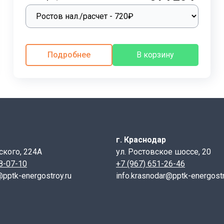
Подробнее
В корзину
ечения;
г. Краснодар
ых материалов и технологии производства. Изделия изгот
ского, 224А
ул. Ростовское шоссе, 20
т достаточной прочностью, устойчивостью к растрескиван
28-07-10
+7 (967) 651-26-46
ь добавляют специальные присадки, повышающие гидрофо
@pptk-energostroy.ru
info.krasnodar@pptk-energostr
то позволяет использовать перемычки при температуре до 
воздействию химических факторов.
ыми плоскими и пространственными каркасами из ненапр