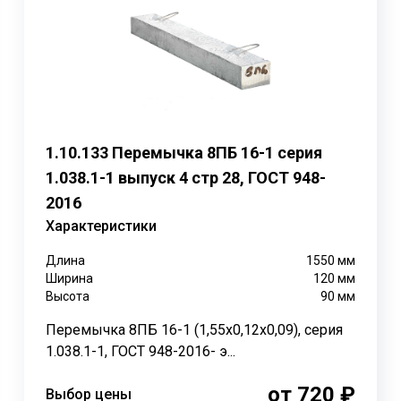
еремычки способны выдерживать значительные нагрузки,
 до 800 кгс/м не предназначены для опоры плит перекрыти
моугольным сечением шириной от 120 мм до 250 мм. В ко
1.10.133 Перемычка 8ПБ 16-1 серия
ерхней грани перемычки могут отличаться от нижней: до 2
1.038.1-1 выпуск 4 стр 28, ГОСТ 948-
2016
льной величины нахлёста на стену, которая составляет не
Характеристики
о 300 мм, а если длина перемычки превышает 2500–3000 
Длина
1550
мм
Ширина
120
мм
Высота
90
мм
Перемычка 8ПБ 16-1 (1,55х0,12х0,09), серия
1.038.1-1, ГОСТ 948-2016- э...
от 720 ₽
Выбор цены