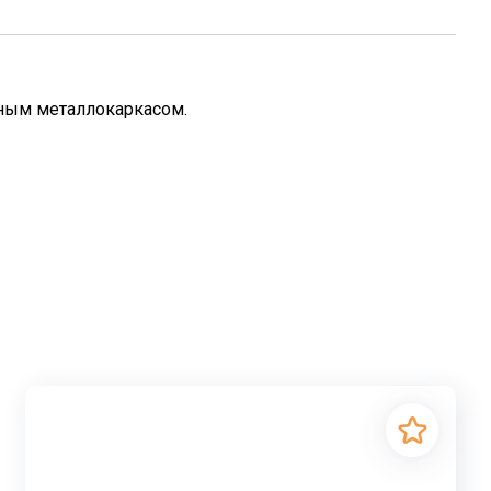
нным металлокаркасом.
ля перекрытия проёмов в зданиях жилого и
ткость, предотвращая преждевременное разрушение.