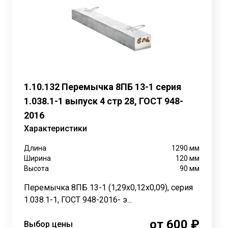
 включая вес вышерасположенной кладки и
я.
нструкции перемычек допускаются технологические
1.10.132 Перемычка 8ПБ 13-1 серия
0 мм по длине и до 8 мм по ширине при наличии
1.038.1-1 выпуск 4 стр 28, ГОСТ 948-
2016
 менее 100 мм. Для несущих стен с длиной проёмов
Характеристики
мм — 150 мм.
Длина
1290
мм
Ширина
120
мм
Высота
90
мм
Перемычка 8ПБ 13-1 (1,29х0,12х0,09), серия
1.038.1-1, ГОСТ 948-2016- э...
от 600 ₽
Выбор цены