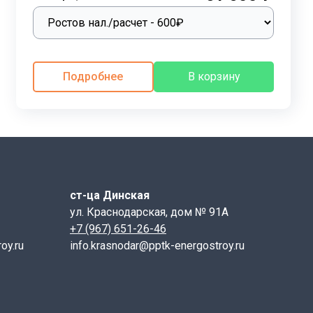
Подробнее
В корзину
ст-ца Динская
авливаются из тяжёлого бетона класса не ниже В15
ул. Краснодарская, дом № 91А
ию и водонепроницаемостью. Чтобы улучшить
+7 (967) 651-26-46
бную защиту.
oy.ru
info.krasnodar@pptk-energostroy.ru
-40 °C. Класс водонепроницаемости варьируется от W4
ягаемой или предварительно напряжённой стали.