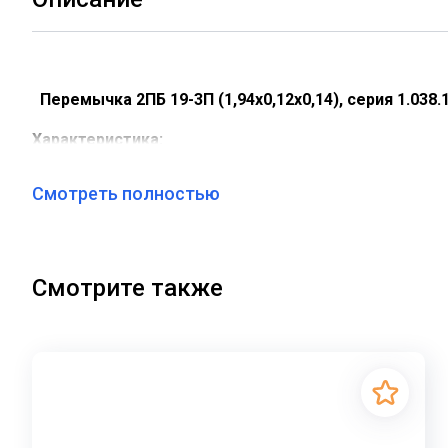
Перемычка 2ПБ 19-3П (1,94х0,12х0,14), серия 1.038.
Характеристика:
Длина: 1940 мм.
Смотреть полностью
Ширина: 120 мм.
Высота: 140 мм.
Вес: 81 кг.
серия 1.038.1-1, ГОСТ 948-2016
Смотрите также
Объем бетона: 0,033 м3
Геометрический объем: 0,0326 м3
Применение:
Железобетонные брусковые перемычки – это строите
общественного назначения. Они обеспечивают прави