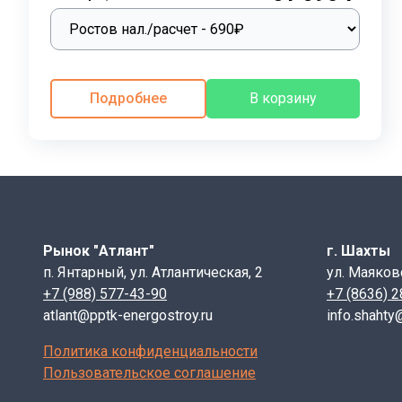
- 19— длина изделия в дециметрах;
- 3— расчётная нагрузка в кН/м.
Дополнительные индексы:
Подробнее
В корзину
- Цифра перед ПБ — порядковый номер поперечного с
- п — наличие строповочных петель;
- а — наличие анкерных выпусков.
Технические характеристики
Рынок "Атлант"
г. Шахты
Прочность перемычек зависит от качества используем
п. Янтарный, ул. Атлантическая, 2
ул. Маяков
(М200) по прочности на сжатие. Такой бетон обладае
+7 (988) 577-43-90
+7 (8636) 
эксплуатационные характеристики, в бетонную смес
atlant@pptk-energostroy.ru
info.shahty
Морозостойкость бетона составляет не менее F100, ч
Политика конфиденциальности
до W8, что обеспечивает устойчивость к коррозии и 
Пользовательское соглашение
Для повышения прочности перемычки армируют сварн