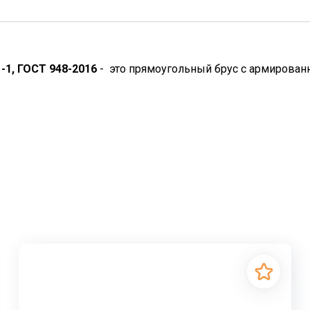
1-1, ГОСТ 948-2016
- это прямоугольный брус с армирова
льные элементы, разного типоразмера предназначенные д
льную геометрию проёма и придают ему необходимую жёс