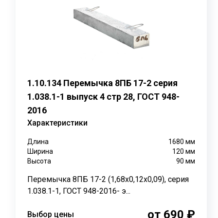
Благодаря высоким прочностным характеристикам, п
собственный вес.
Важно помнить, что перемычки с расчётной нагрузкой
Внешний вид и размеры
Перемычки имеют форму балок с квадратным или пря
1.10.134 Перемычка 8ПБ 17-2 серия
уклоны на боковых или торцевых сторонах. Размеры в
уклонов.
1.038.1-1 выпуск 4 стр 28, ГОСТ 948-
2016
Опирание перемычек рассчитывается исходя из минима
Характеристики
3000 мм величина опирания может достигать от 170 д
Длина
1680
мм
Маркировка
Ширина
120
мм
Высота
90
мм
Пример маркировки: Перемычка 2ПБ 19-3П, где:
Перемычка 8ПБ 17-2 (1,68х0,12х0,09), серия
-
2 –порядковый номер поперечного сечения бруска;
1.038.1-1, ГОСТ 948-2016- э...
- ПБ — перемычка брусковая;
от 690 ₽
Выбор цены