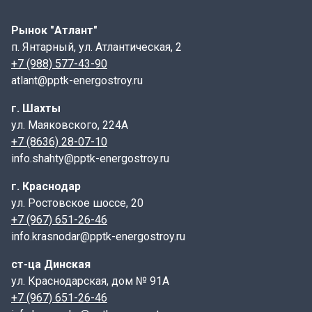
составляет не менее 100 мм. Для несущих стен с
длиной проёмов 3000 мм величина опирания может
Рынок "Атлант"
достигать от 170 до 300 мм, а если длина перемычки
п. Янтарный, ул. Атлантическая, 2
превышает 2500–3000 мм — 150 мм.
+7 (988) 577-43-90
atlant@pptk-energostroy.ru
Маркировка
г. Шахты
Пример маркировки: Перемычка 5ПБ 30-27П , где:
ул. Маяковского, 224А
-
+7 (8636) 28-07-10
5 –порядковый номер поперечного сечения бруска;
info.shahty@pptk-energostroy.ru
- ПБ — перемычка брусковая;
г. Краснодар
- 30 — длина изделия в дециметрах;
ул. Ростовское шоссе, 20
+7 (967) 651-26-46
- 27 — расчётная нагрузка в кН/м.
info.krasnodar@pptk-energostroy.ru
Дополнительные индексы:
ст-ца Динская
- Цифра перед ПБ — порядковый номер поперечного
ул. Краснодарская, дом № 91А
сечения;
+7 (967) 651-26-46