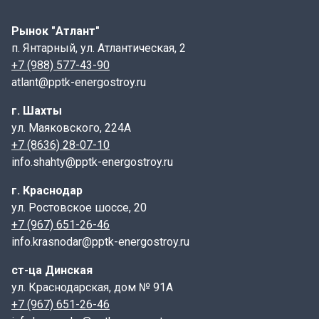
минимальной величины нахлёста на стену, которая
составляет не менее 100 мм. Для несущих стен с
Рынок "Атлант"
длиной проёмов 3000 мм величина опирания может
п. Янтарный, ул. Атлантическая, 2
достигать от 170 до 300 мм, а если длина перемычки
+7 (988) 577-43-90
превышает 2500–3000 мм — 150 мм.
atlant@pptk-energostroy.ru
Маркировка
г. Шахты
ул. Маяковского, 224А
Пример маркировки: 8ПБ 10-1
, где:
+7 (8636) 28-07-10
- 8 –порядковый номер поперечного сечения бруска;
info.shahty@pptk-energostroy.ru
- ПБ — перемычка брусковая,
г. Краснодар
ул. Ростовское шоссе, 20
- 10 — длина изделия в дециметрах;
+7 (967) 651-26-46
info.krasnodar@pptk-energostroy.ru
- 1 — расчётная нагрузка в кН/м.
ст-ца Динская
Дополнительные индексы:
ул. Краснодарская, дом № 91А
- Цифра перед ПБ — порядковый номер поперечного
+7 (967) 651-26-46