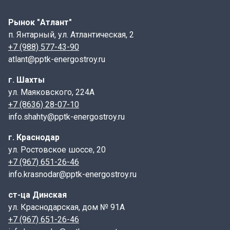
минимальной величины нахлёста на стену, которая
составляет не менее 100 мм. Для несущих стен с
Рынок "Атлант"
длиной проёмов 3000 мм величина опирания может
п. Янтарный, ул. Атлантическая, 2
достигать от 170 до 300 мм, а если длина перемычки
+7 (988) 577-43-90
превышает 2500–3000 мм — 150 мм.
atlant@pptk-energostroy.ru
Маркировка
г. Шахты
ул. Маяковского, 224А
Пример маркировки:
Перемычка 4ПБ 30-4П
, где:
+7 (8636) 28-07-10
-
info.shahty@pptk-energostroy.ru
4 –порядковый номер поперечного сечения бруска;
- ПБ — перемычка брусковая;
г. Краснодар
ул. Ростовское шоссе, 20
- 30 — длина изделия в дециметрах;
+7 (967) 651-26-46
info.krasnodar@pptk-energostroy.ru
- 4 — расчётная нагрузка в кН/м.
ст-ца Динская
Дополнительные индексы:
ул. Краснодарская, дом № 91А
- Цифра перед ПБ — порядковый номер поперечного
+7 (967) 651-26-46