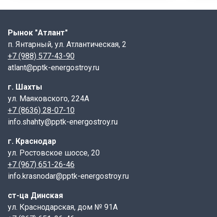
Обратим внимание на то, что именно этот выпуск
серии регулирует размеры и характеристики
перемычек для данного типа стен. Армирование
Рынок "Атлант"
перемычки осуществляется с помощью плоских
п. Янтарный, ул. Атлантическая, 2
стальных каркасов класса AIII – ненапряженной
+7 (988) 577-43-90
арматуры. Эти каркасы, заложенные в нижней части
atlant@pptk-energostroy.ru
изделия, повышают его прочность и несущую
г. Шахты
способность. Масса одной такой перемычки 2ПП 23-7
ул. Маяковского, 224А
составляет 310 кг. Для удобства подъема и установки,
+7 (8636) 28-07-10
вместо традиционных монтажных петель, перемычки
info.shahty@pptk-energostroy.ru
могут изготавливаться со специальными
строповочными отверстиями, предназначенными для
г. Краснодар
работы с подъемными механизмами и захватными
ул. Ростовское шоссе, 20
устройствами. Особо прочные перемычки, усиленные
+7 (967) 651-26-46
за счет увеличенных выпусков арматуры и
info.krasnodar@pptk-energostroy.ru
дополнительных закладных деталей, предназначены
для использования в районах с высокой
ст-ца Динская
сейсмической активностью – 7 баллов и выше. Это
ул. Краснодарская, дом № 91А