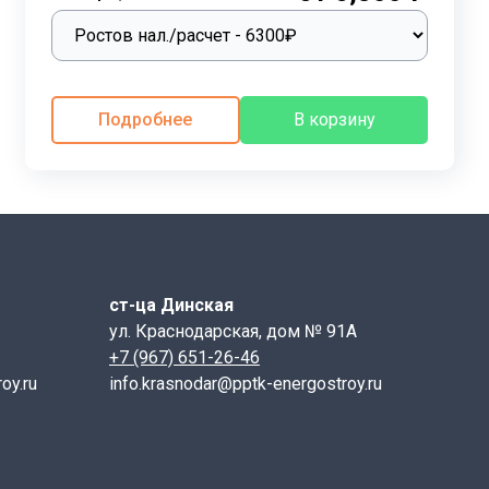
 уклоном боковых и торцевых граней. В этом случае
 ширину. Это технологическое решение позволяет
ально прописаны в проектных чертежах, доступных в
 надежный и технологичный элемент строительных
Подробнее
В корзину
жно обратить внимание на соответствие всех
и однозначную идентификацию изделия, учитывая его
бозначения, используемая в маркировке, позволяет
кировки:
ст-ца Динская
ул. Краснодарская, дом № 91А
+7 (967) 651-26-46
oy.ru
info.krasnodar@pptk-energostroy.ru
исания;