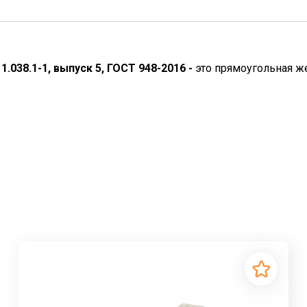
1.038.1-1, выпуск 5, ГОСТ 948-2016 -
это прямоугольная ж
ьный элемент, применяемый в строительстве жилых домов
ельно небольшая толщина объясняют название "плитная пе