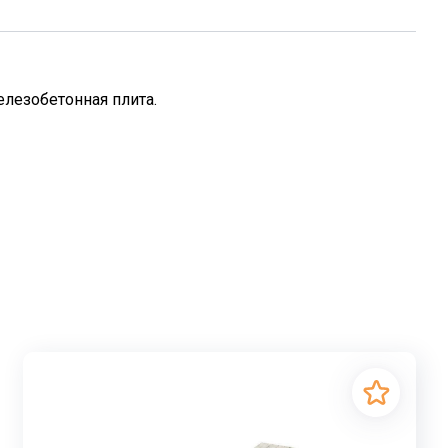
елезобетонная плита.
 для перекрытия дверных, оконных и других проемов
ремычка". Она выдерживает вес кладки (кирпичной или