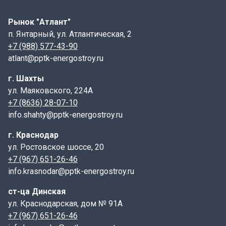
разработанной для стен жилых домов шириной 65 мм.
Обратим внимание на то, что именно этот выпуск
Рынок "Атлант"
серии регулирует размеры и характеристики
п. Янтарный, ул. Атлантическая, 2
перемычек для данного типа стен. Армирование
+7 (988) 577-43-90
перемычки осуществляется с помощью плоских
atlant@pptk-energostroy.ru
стальных каркасов класса AIII – ненапряженной
арматуры. Эти каркасы, заложенные в нижней части
г. Шахты
изделия, повышают его прочность и несущую
ул. Маяковского, 224А
способность. Масса одной такой перемычки
+7 (8636) 28-07-10
6 ПП 30-
13
info.shahty@pptk-energostroy.ru
составляет 835 кг. Для удобства подъема и
установки, вместо традиционных монтажных петель,
г. Краснодар
перемычки могут изготавливаться со специальными
ул. Ростовское шоссе, 20
строповочными отверстиями, предназначенными для
+7 (967) 651-26-46
работы с подъемными механизмами и захватными
info.krasnodar@pptk-energostroy.ru
устройствами. Особо прочные перемычки, усиленные
за счет увеличенных выпусков арматуры и
ст-ца Динская
дополнительных закладных деталей, предназначены
ул. Краснодарская, дом № 91А
для использования в районах с высокой
+7 (967) 651-26-46
сейсмической активностью – 7 баллов и выше. Это