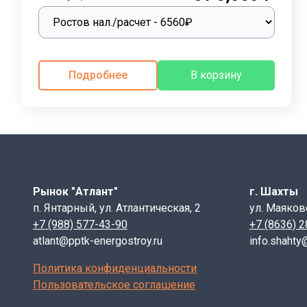
конструкций, гарантирующий долговечность и безопас
Правильный подбор перемычек с учетом всех параметр
характеристик перемычки требованиям проектной д
Маркировка железобетонных перемычек:
это слож
Подробнее
В корзину
конструктивные особенности, прочностные характерис
быстро определить ключевые параметры каждой конк
Плитная перемычка 2ПП 17-5
.
:
2 – порядковый номер поперечного сечения жел
ПП – Плитная перемычка, тип элемента;
17 – длина, величина указывается в дц.;
Рынок "Атлант"
г. Шахты
5 – расчетная нагрузка в кн/м. В маркировке ука
п. Янтарный, ул. Атлантическая, 2
ул. Маяков
+7 (988) 577-43-90
+7 (8636) 
Дополнительно могут быть указаны следующие парам
atlant@pptk-energostroy.ru
info.shahty
"П" – наличие строповочных петель в изделии;
"А" – анкерные выпуски, для крепления балконов;
Политика конфиденциальности
"С" - сейсмоустойчивые прочные перемычки.
Пользовательское соглашение
Первая цифра указывает на порядковый номер попер