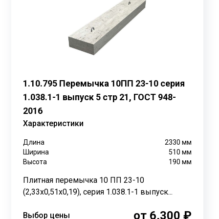
Перераспределение этой нагрузки на простенки –
тона марки В15 (М200).Этот бетон характеризуется
а строго регламентируются ГОСТ 948-2016, а
м. Обратим внимание на то, что именно этот выпуск
1.10.795 Перемычка 10ПП 23-10 серия
твляется с помощью плоских стальных каркасов
сть и несущую способность. Масса одной такой
1.038.1-1 выпуск 5 стр 21, ГОСТ 948-
тель, перемычки могут изготавливаться со
2016
тными устройствами. Особо прочные перемычки,
Характеристики
использования в районах с высокой сейсмической
и строительстве в сейсмически опасных зонах.
Длина
2330
мм
Ширина
510
мм
тойкость бетона может варьироваться от F50 до F500
Высота
190
мм
овечность конструкции даже в суровых климатических
 уклоном боковых и торцевых граней. В этом случае
Плитная перемычка 10 ПП 23-10
 ширину. Это технологическое решение позволяет
(2,33х0,51х0,19), серия 1.038.1-1 выпуск...
льно прописаны в проектных чертежах, доступных в
 надежный и технологичный элемент строительных
от 6,300 ₽
Выбор цены