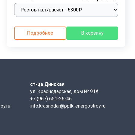
жно обратить внимание на соответствие всех
и однозначную идентификацию изделия, учитывая его
Подробнее
В корзину
бозначения, используемая в маркировке, позволяет
кировки:
ст-ца Динская
исания;
ул. Краснодарская, дом № 91А
+7 (967) 651-26-46
oy.ru
info.krasnodar@pptk-energostroy.ru
еделяющий ее геометрические размеры. Этот номер