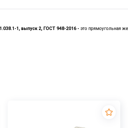
1.038.1-1, выпуск 2, ГОСТ 948-2016 -
это прямоугольная же
оугольная плита из бетона, незаменимый элемент в строи
 дверных проемов, надежное распределение нагрузки от
ремычка 2ПП 17-5
. Эта конкретная перемычка рассчитана 