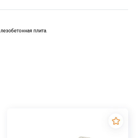
лезобетонная плита.
тельстве жилых зданий и сооружений. Основная
 вышележащих конструкций на несущие стены.
на нагрузку от 700 до 900 кгс/м, включающую в себя