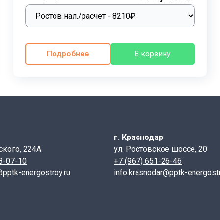
ность зданий.
ов залог качественного и безопасного строительства. Ва
окументации и действующим нормативным документам.
ная система кодирования, призванная обеспечить полную 
Подробнее
В корзину
тики и условия эксплуатации. Система цифробуквенного о
ретной перемычки. Рассмотрим подробнее структуру мар
езобетонного изделия;
г. Краснодар
зывается с округлением до целого числа, для удобства нап
ского, 224А
ул. Ростовское шоссе, 20
28-07-10
+7 (967) 651-26-46
етры:
@pptk-energostroy.ru
info.krasnodar@pptk-energostr
ечного сечения перемычки, железобетонного изделия,опр