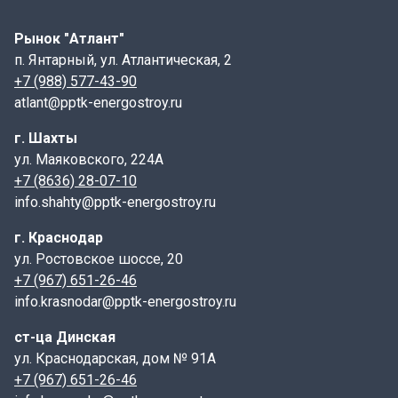
воспринимать. Неправильный выбор может привести
к снижению прочности и долговечности всей
Рынок "Атлант"
конструкции.
п. Янтарный, ул. Атлантическая, 2
+7 (988) 577-43-90
Производство:
atlant@pptk-energostroy.ru
Для обеспечения необходимой прочности и
г. Шахты
долговечности,
перемычка 8ПП 23-7
изготавливается
ул. Маяковского, 224А
из тяжелого бетона марки В15 (М200).Этот бетон
+7 (8636) 28-07-10
характеризуется высокой прочностью на сжатие,
info.shahty@pptk-energostroy.ru
жесткостью и устойчивостью к образованию трещин.
Все параметры производства строго
г. Краснодар
регламентируются ГОСТ 948-2016, а проектные
ул. Ростовское шоссе, 20
решения – серией 1.038.1-1, выпуск 5, специально
+7 (967) 651-26-46
разработанной для стен жилых домов шириной 88 мм.
info.krasnodar@pptk-energostroy.ru
Обратим внимание на то, что именно этот выпуск
ст-ца Динская
серии регулирует размеры и характеристики
ул. Краснодарская, дом № 91А
перемычек для данного типа стен. Армирование
+7 (967) 651-26-46
перемычки осуществляется с помощью плоских