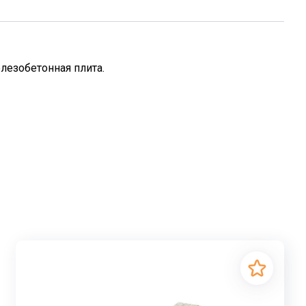
лезобетонная плита.
тельстве жилых зданий и сооружений. Основная
 вышележащих конструкций на несущие стены.
на нагрузку от 700 до 900 кгс/м, включающую в себя