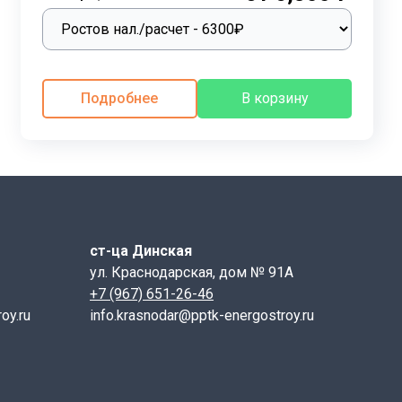
жно обратить внимание на соответствие всех
и однозначную идентификацию изделия, учитывая его
Подробнее
В корзину
бозначения, используемая в маркировке, позволяет
кировки:
ст-ца Динская
исания;
ул. Краснодарская, дом № 91А
+7 (967) 651-26-46
oy.ru
info.krasnodar@pptk-energostroy.ru
еделяющий ее геометрические размеры. Этот номер