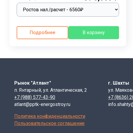
конструкций, гарантирующий долговечность и безопас
Правильный подбор перемычек с учетом всех параметр
характеристик перемычки требованиям проектной д
Маркировка железобетонных перемычек:
это слож
Подробнее
В корзину
конструктивные особенности, прочностные характерис
быстро определить ключевые параметры каждой конк
Плитная перемычка 2ПП 21-6
:
2 – порядковый номер поперечного сечения жел
ПП – Плитная перемычка, тип элемента;
21 – длина, величина указывается в дц.;
Рынок "Атлант"
г. Шахты
6 – расчетная нагрузка в кн/м. В маркировке ука
п. Янтарный, ул. Атлантическая, 2
ул. Маяков
+7 (988) 577-43-90
+7 (8636) 
Дополнительно могут быть указаны следующие парам
atlant@pptk-energostroy.ru
info.shahty
"П" – наличие строповочных петель в изделии;
"А" – анкерные выпуски, для крепления балконов;
Политика конфиденциальности
"С" - сейсмоустойчивые прочные перемычки.
Пользовательское соглашение
Первая цифра указывает на порядковый номер попер