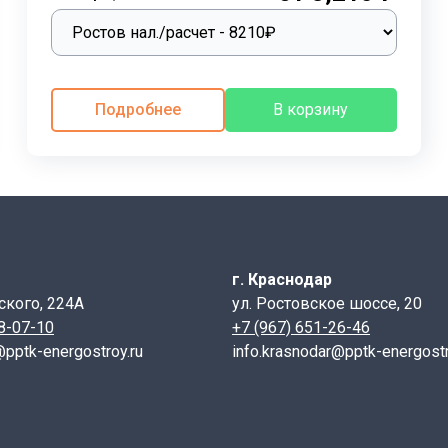
ность зданий.
ов залог качественного и безопасного строительства. Ва
окументации и действующим нормативным документам.
ная система кодирования, призванная обеспечить полную 
Подробнее
В корзину
тики и условия эксплуатации. Система цифробуквенного о
ретной перемычки. Рассмотрим подробнее структуру мар
езобетонного изделия;
г. Краснодар
зывается с округлением до целого числа, для удобства нап
ского, 224А
ул. Ростовское шоссе, 20
28-07-10
+7 (967) 651-26-46
етры:
@pptk-energostroy.ru
info.krasnodar@pptk-energostr
ечного сечения перемычки, железобетонного изделия,опр