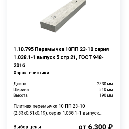
Перераспределение этой нагрузки на простенки –
тона марки В15 (М200).Этот бетон характеризуется
а строго регламентируются ГОСТ 948-2016, а
м. Обратим внимание на то, что именно этот выпуск
1.10.795 Перемычка 10ПП 23-10 серия
твляется с помощью плоских стальных каркасов
сть и несущую способность. Масса одной такой
1.038.1-1 выпуск 5 стр 21, ГОСТ 948-
тель, перемычки могут изготавливаться со
2016
тными устройствами. Особо прочные перемычки,
Характеристики
использования в районах с высокой сейсмической
и строительстве в сейсмически опасных зонах.
Длина
2330
мм
Ширина
510
мм
тойкость бетона может варьироваться от F50 до F500
Высота
190
мм
овечность конструкции даже в суровых климатических
 уклоном боковых и торцевых граней. В этом случае
Плитная перемычка 10 ПП 23-10
 ширину. Это технологическое решение позволяет
(2,33х0,51х0,19), серия 1.038.1-1 выпуск...
льно прописаны в проектных чертежах, доступных в
 надежный и технологичный элемент строительных
от 6,300 ₽
Выбор цены