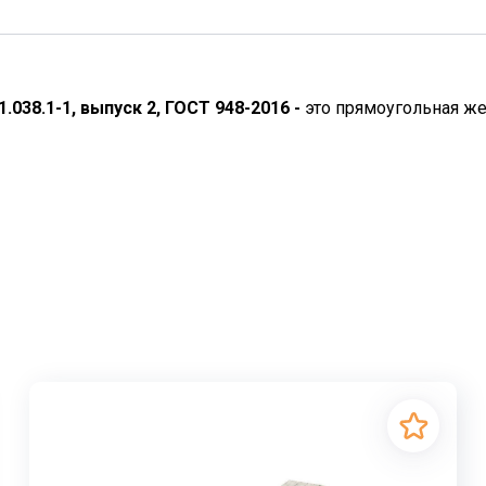
1.038.1-1, выпуск 2, ГОСТ 948-2016 -
это прямоугольная же
оугольная плита из бетона, незаменимый элемент в строи
 дверных проемов, надежное распределение нагрузки от
ремычка 2ПП 21-6
. Эта конкретная перемычка рассчитана 