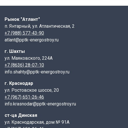
разработанной для стен жилых домов шириной 65 мм.
Обратим внимание на то, что именно этот выпуск
серии регулирует размеры и характеристики
Рынок "Атлант"
перемычек для данного типа стен. Армирование
п. Янтарный, ул. Атлантическая, 2
перемычки осуществляется с помощью плоских
+7 (988) 577-43-90
стальных каркасов класса AIII – ненапряженной
atlant@pptk-energostroy.ru
арматуры. Эти каркасы, заложенные в нижней части
изделия, повышают его прочность и несущую
г. Шахты
способность. Масса одной такой перемычки 2ПП 14-
ул. Маяковского, 224А
4 составляет 189 кг. Для удобства подъема и
+7 (8636) 28-07-10
установки, вместо традиционных монтажных петель,
info.shahty@pptk-energostroy.ru
перемычки могут изготавливаться со специальными
г. Краснодар
строповочными отверстиями, предназначенными для
ул. Ростовское шоссе, 20
работы с подъемными механизмами и захватными
+7 (967) 651-26-46
устройствами. Особо прочные перемычки, усиленные
info.krasnodar@pptk-energostroy.ru
за счет увеличенных выпусков арматуры и
дополнительных закладных деталей, предназначены
ст-ца Динская
для использования в районах с высокой
ул. Краснодарская, дом № 91А
сейсмической активностью – 7 баллов и выше. Это